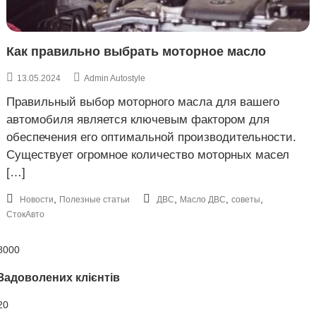
к
а
р
о
ь
в
к
Как правильно выбрать моторное масло
е
о
в
13.05.2024
Admin Autostyle
е
,
Правильный выбор моторного масла для вашего
У
автомобиля является ключевым фактором для
к
обеспечения его оптимальной производительности.
р
а
Существует огромное количество моторных масел
и
[…]
н
а
,
,
,
,
Новости
Полезные статьи
ДВС
Масло ДВС
советы
СтокАвто
8000
Задоволених клієнтів
20