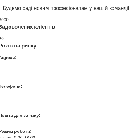
Будемо раді новим професіоналам у нашій команді!
8000
Задоволених клієнтів
20
Років на ринку
Адреси:
Вул. Гвардійців-Залізничників 11
Провул. Симферопольський 2
Вул. Конторська 39
Телефони:
+38 050 100 03 25
+38 067 500 69 00
+38 067 787 46 36
Пошта для зв’язку:
bogkoavto@gmail.com
Режим роботи:
пн-пт: 9:00-18:00