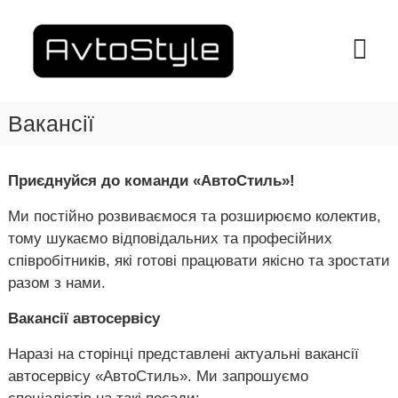
П
е
A
С
т
р
v
а
е
t
н
й
o
ц
т
і
S
Вакансії
и
я
t
д
т
y
е
о
х
в
l
Приєднуйся до команди «АвтоСтиль»!
о
м
e
б
і
Ми постійно розвиваємося та розширюємо колектив,
–
с
с
л
тому шукаємо відповідальних та професійних
С
т
у
співробітників, які готові працювати якісно та зростати
Т
г
у
разом з нами.
О
о
в
у
у
Вакансії автосервісу
Х
в
а
а
Наразі на сторінці представлені актуальні вакансії
н
р
автосервісу «АвтоСтиль». Ми запрошуємо
н
к
я