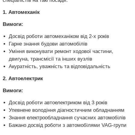
спеціалістів на такі посади:
о
в
Х
в
1. Автомеханік
а
і
р
Вимоги:
к
і
Досвід роботи автомеханіком від 2-х років
в
,
Гарне знання будови автомобілів
У
Уміння виконувати ремонт ходової частини,
к
двигуна, трансмісії та інших вузлів
р
а
Акуратність, уважність та відповідальність
ї
н
2. Автоелектрик
а
.
Вимоги:
Досвід роботи автоелектриком від 3 років
Упевнене володіння діагностичним обладнанням
Знання електрообладнання сучасних автомобілів
Бажано досвід роботи з автомобілями VAG-групи