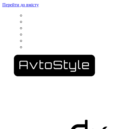
Перейти до вмісту
вул. Гвардійців Залізничників, 11
050 100 03 25
пр. Сімферопольський, 2
067 500 69 00
вул. Конторська, 39
067 787 46 36