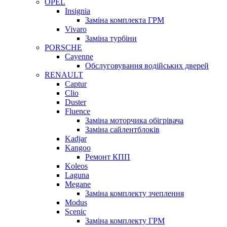
OPEL
Insignia
Заміна комплекта ГРМ
Vivaro
Заміна турбіни
PORSCHE
Cayenne
Обслуговування водійських дверей
RENAULT
Captur
Clio
Duster
Fluence
Заміна моторчика обігрівача
Заміна сайлентблоків
Kadjar
Kangoo
Ремонт КПП
Koleos
Laguna
Megane
Заміна комплекту зчеплення
Modus
Scenic
Заміна комплекту ГРМ