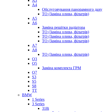
A3
A4
Обслуговування панорамного даху
ТО (Заміна олива, фільтрів)
A5
A6
Заміна решітки радіатора
ТО (Заміна олива, фільтрів)
ТО (Заміна олива, фільтрів)
ТО (Заміна олива, фільтрів)
A7
A8
ТО (Заміна олива, фільтрів)
Q3
Q5
Заміна комплекта ГРМ
Q7
S3
S5
S8
TT
BMW
1 Series
3 Series
318i