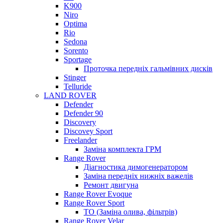
K900
Niro
Optima
Rio
Sedona
Sorento
Sportage
Проточка передніх гальмівних дисків
Stinger
Telluride
LAND ROVER
Defender
Defender 90
Discovery
Discovey Sport
Freelander
Заміна комплекта ГРМ
Range Rover
Діагностика димогенератором
Заміна передніх нижніх важелів
Ремонт двигуна
Range Rover Evoque
Range Rover Sport
ТО (Заміна олива, фільтрів)
Range Rover Velar