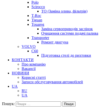
Polo
Scirocco
ТО (Заміна олива, фільтрів)
T-Roc
Tiguan
Touareg
Заміна сервоприводів заслінок
Очищення системи подачі палива
Transporter
Ремонт двигуна
VOLVO
C60
Підготовка стелі до рихтовки
КОНТАКТИ
Про компанію
Вакансії
НОВИНИ
Корисні статті
Записи обслуговування автомобілей
UA
RU
UA
Пошук:
Пошук