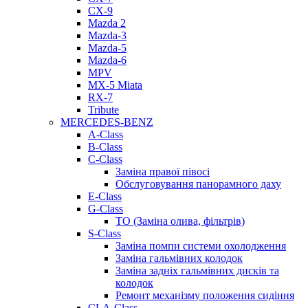
CX-9
Mazda 2
Mazda-3
Mazda-5
Mazda-6
MPV
MX-5 Miata
RX-7
Tribute
MERCEDES-BENZ
A-Class
B-Class
C-Class
Заміна правої півосі
Обслуговування панорамного даху
E-Class
G-Class
ТО (Заміна олива, фільтрів)
S-Class
Заміна помпи системи охолодження
Заміна гальмівних колодок
Заміна задніх гальмівних дисків та
колодок
Ремонт механізму положення сидіння
CLA-Class