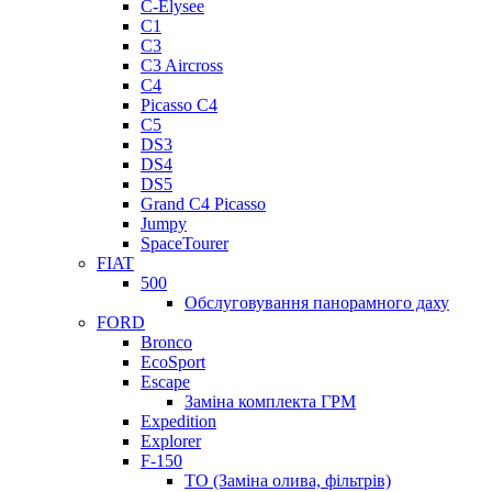
C-Elysee
C1
C3
C3 Aircross
C4
Picasso C4
C5
DS3
DS4
DS5
Grand C4 Picasso
Jumpy
SpaceTourer
FIAT
500
Обслуговування панорамного даху
FORD
Bronco
EcoSport
Escape
Заміна комплекта ГРМ
Expedition
Explorer
F-150
ТО (Заміна олива, фільтрів)