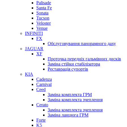
Palisade
Santa Fe
Sonata
Tucson
Veloster
Venue
INFINITI
FX
Обслуговування панорамного даху
JAGUAR
XF
Проточка передніх гальмівних дисків
Заміна стійки стабілізатора
Реставрація супортів
KIA
Cadenza
Carnival
Ceed
Заміна комплекта ГРМ
Заміна комплекта зчеплення
Cerato
Заміна комплекта зчеплення
Заміна ланцюга ГРМ
Forte
K5