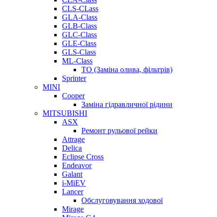
CLS-CLass
GLA-Class
GLB-Class
GLC-Class
GLE-Class
GLS-Class
ML-Class
ТО (Заміна олива, фільтрів)
Sprinter
MINI
Cooper
Заміна гідравличної рідини
MITSUBISHI
ASX
Ремонт рульової рейки
Attrage
Delica
Eclipse Cross
Endeavor
Galant
i-MiEV
Lancer
Обслуговування ходової
Mirage