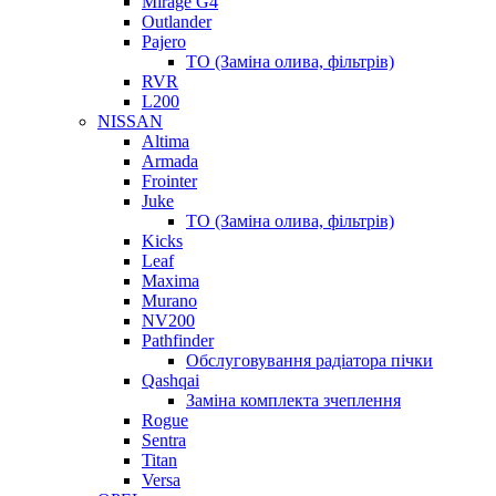
Mirage G4
Outlander
Pajero
ТО (Заміна олива, фільтрів)
RVR
L200
NISSAN
Altima
Armada
Frointer
Juke
ТО (Заміна олива, фільтрів)
Kicks
Leaf
Maxima
Murano
NV200
Pathfinder
Обслуговування радіатора пічки
Qashqai
Заміна комплекта зчеплення
Rogue
Sentra
Titan
Versa