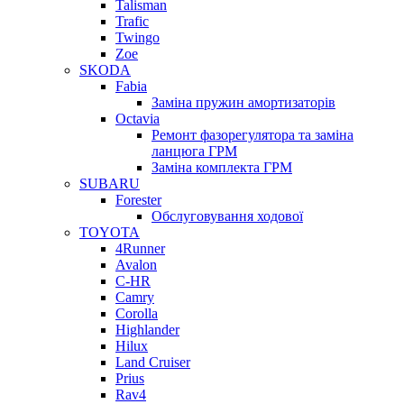
Talisman
Trafic
Twingo
Zoe
SKODA
Fabia
Заміна пружин амортизаторів
Octavia
Ремонт фазорегулятора та заміна
ланцюга ГРМ
Заміна комплекта ГРМ
SUBARU
Forester
Обслуговування ходової
TOYOTA
4Runner
Avalon
C-HR
Camry
Corolla
Highlander
Hilux
Land Cruiser
Prius
Rav4