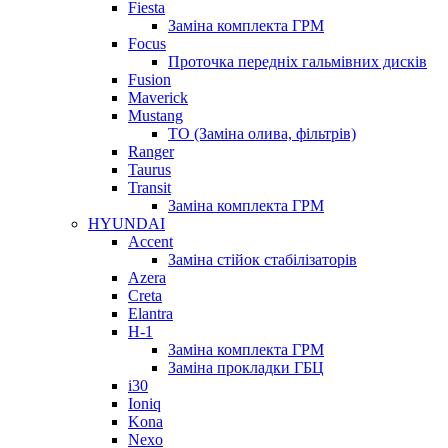
Fiesta
Заміна комплекта ГРМ
Focus
Проточка передніх гальмівних дисків
Fusion
Maverick
Mustang
ТО (Заміна олива, фільтрів)
Ranger
Taurus
Transit
Заміна комплекта ГРМ
HYUNDAI
Accent
Заміна стійок стабілізаторів
Azera
Creta
Elantra
H-1
Заміна комплекта ГРМ
Заміна прокладки ГБЦ
i30
Ioniq
Kona
Nexo