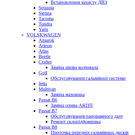
Встановлення захисту ДВЗ
Sequoia
Sienna
Tacoma
Tundra
Yaris
VOLSKWAGEN
Amarok
Arteon
Atlas
Beetle
Crafter
Заміна шківа колінвала
Golf
Обслуговування гальмівної системи
Jetta
Multivan
Заміна маховика
Passat B6
Заміна олива АКПП
Passat B7
Обслуговування панорамного даху
Ремонт склопідйомника
Passat B8
Проточка передніх гальмівних дисків