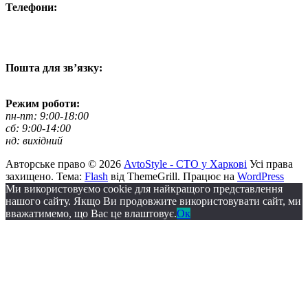
Телефони:
+38 050 100 03 25
+38 067 500 69 00
+38 067 787 46 36
Пошта для зв’язку:
bogkoavto@gmail.com
Режим роботи:
пн-пт: 9:00-18:00
сб: 9:00-14:00
нд: вихідний
Авторське право © 2026
AvtoStyle - СТО у Харкові
Усі права
захищено. Тема:
Flash
від ThemeGrill. Працює на
WordPress
Ми використовуємо cookie для найкращого представлення
нашого сайту. Якщо Ви продовжите використовувати сайт, ми
вважатимемо, що Вас це влаштовує.
Ок