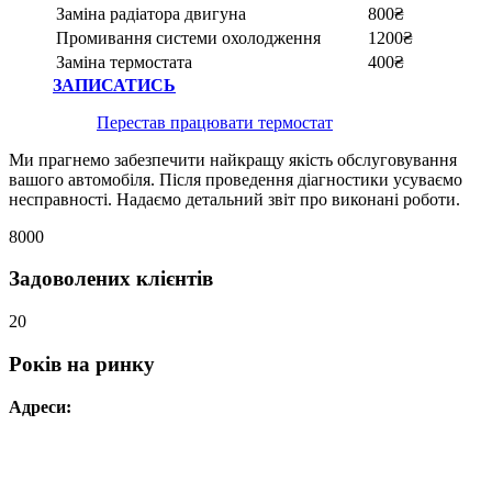
Заміна радіатора двигуна
800₴
Промивання системи охолодження
1200₴
Заміна термостата
400₴
ЗАПИСАТИСЬ
Перестав працювати термостат
Ми прагнемо забезпечити найкращу якість обслуговування
вашого автомобіля. Після проведення діагностики усуваємо
несправності. Надаємо детальний звіт про виконані роботи.
8000
Задоволених клієнтів
20
Років на ринку
Адреси:
Вул. Гвардійців-Залізничників 11
Провул. Симферопольський 2
Вул. Конторська 39