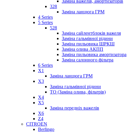
Заміна важелів, амортизаторів
328
Заміна ланцюга ГРМ
4 Series
5 Series
528
Заміна сайлентблоків важеля
Заміна гальмівної рідини
Заміна пильовика ШРКШ
Заміна олива АКПП
Заміна пильовика амортизатора
Заміна салонного фільтра
6 Series
X1
Заміна ланцюга ГРМ
X3
Заміна гальмівної рідини
ТО (Заміна олива, фільтрів)
X4
X5
Заміна передніх важелів
X6
Z4
CITROEN
Berlingo