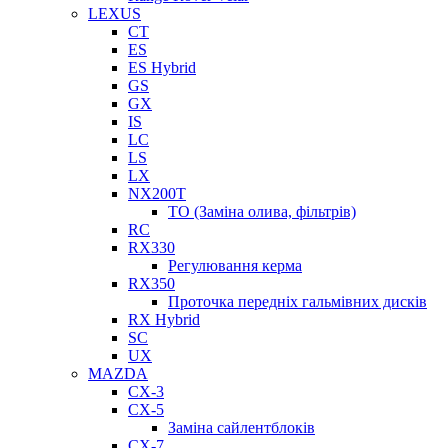
LEXUS
CT
ES
ES Hybrid
GS
GX
IS
LC
LS
LX
NX200T
ТО (Заміна олива, фільтрів)
RC
RX330
Регулювання керма
RX350
Проточка передніх гальмівних дисків
RX Hybrid
SC
UX
MAZDA
CX-3
CX-5
Заміна сайлентблоків
CX-7