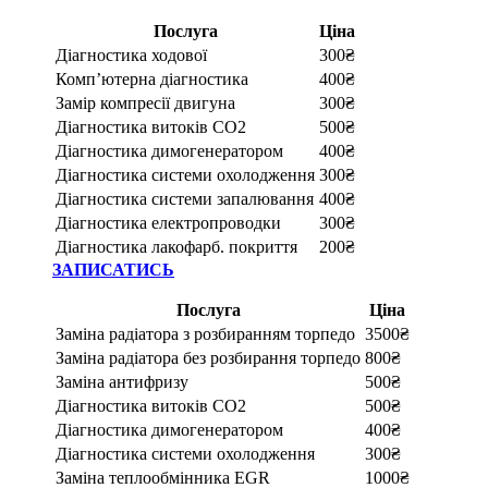
Послуга
Ціна
Діагностика ходової
300₴
Комп’ютерна діагностика
400₴
Замір компресії двигуна
300₴
Діагностика витоків CO2
500₴
Діагностика димогенератором
400₴
Діагностика системи охолодження
300₴
Діагностика системи запалювання
400₴
Діагностика електропроводки
300₴
Діагностика лакофарб. покриття
200₴
ЗАПИСАТИСЬ
Послуга
Ціна
Заміна радіатора з розбиранням торпедо
3500₴
Заміна радіатора без розбирання торпедо
800₴
Заміна антифризу
500₴
Діагностика витоків CO2
500₴
Діагностика димогенератором
400₴
Діагностика системи охолодження
300₴
Заміна теплообмінника EGR
1000₴