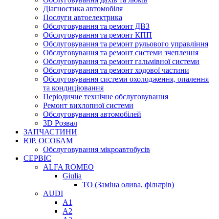
Діагностика автомобіля
Послуги автоелектрика
Обслуговування та ремонт ДВЗ
Обслуговування та ремонт КПП
Обслуговування та ремонт рульового управління
Обслуговування та ремонт системи зчеплення
Обслуговування та ремонт гальмівної системи
Обслуговування та ремонт ходової частини
Обслуговування системи охолодження, опалення
та кондиціювання
Періодичне технічне обслуговування
Ремонт вихлопної системи
Обслуговування автомобілей
3D Розвал
ЗАПЧАСТИНИ
ЮР. ОСОБАМ
Обслуговування мікроавтобусів
СЕРВІС
ALFA ROMEO
Giulia
ТО (Заміна олива, фільтрів)
AUDI
A1
A2