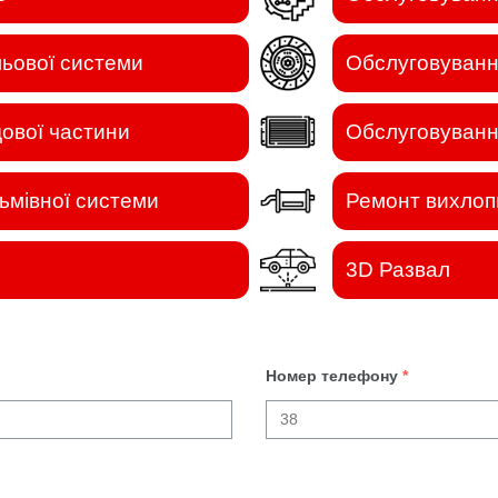
ьової системи
Обслуговуванн
ової частини
Обслуговуванн
ьмівної системи
Ремонт вихлоп
3D Развал
Номер телефону
*