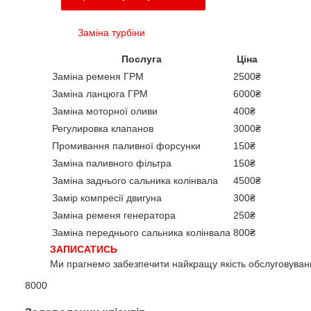
Заміна турбіни
Послуга
Ціна
Заміна ременя ГРМ
2500₴
Заміна ланцюга ГРМ
6000₴
Заміна моторної оливи
400₴
Регулировка клапанов
3000₴
Промивання паливної форсунки
150₴
Заміна паливного фільтра
150₴
Заміна заднього сальника колінвала
4500₴
Замір компресії двигуна
300₴
Заміна ременя генератора
250₴
Заміна переднього сальника колінвала
800₴
ЗАПИСАТИСЬ
Ми прагнемо забезпечити найкращу якість обслуговуванн
8000