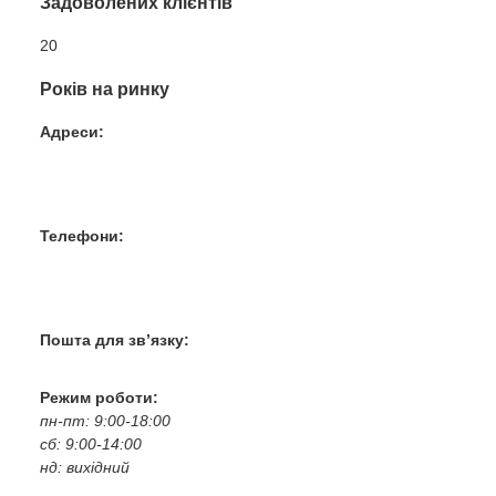
Задоволених клієнтів
20
Років на ринку
Адреси:
Вул. Гвардійців-Залізничників 11
Провул. Симферопольський 2
Вул. Конторська 39
Телефони:
+38 050 100 03 25
+38 067 500 69 00
+38 067 787 46 36
Пошта для зв’язку:
bogkoavto@gmail.com
Режим роботи:
пн-пт: 9:00-18:00
сб: 9:00-14:00
нд: вихідний