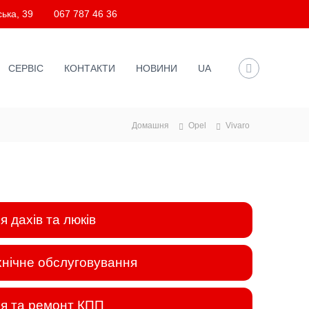
ька, 39
067 787 46 36
СЕРВІС
КОНТАКТИ
НОВИНИ
UA
Домашня
Opel
Vivaro
 дахів та люків
хнічне обслуговування
я та ремонт КПП