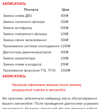
ЗАПИСАТИСЬ
Послуга
Ціна
Заміна олива ДВЗ
400₴
Заміна салонного фільтра
200₴
Заміна антифризу
500₴
Заміна повітряного фільтра
100₴
Заміна свічок запалювання
300₴
Промивання системи охолодження
1200₴
Діагностика димогенератором
400₴
Заміна акумулятора
100₴
Заміна оливи в роздатці
200₴
Промивання форсунок TSI, TFSI
1500₴
ЗАПИСАТИСЬ
Наскільки ефективне використання режиму
рециркуляції повітря в автомобілі
Ми прагнемо забезпечити найкращу якість обслуговування
вашого автомобіля. Після проведення діагностики усуваємо
несправності. Надаємо детальний звіт про виконані роботи.