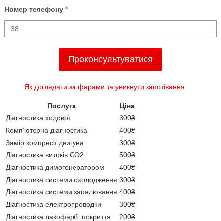
Номер телефону
*
Проконсультуватися
Як доглядати за фарами та уникнути запотівання
Послуга
Ціна
Діагностика ходової
300₴
Комп’ютерна діагностика
400₴
Замір компресії двигуна
300₴
Діагностика витоків CO2
500₴
Діагностика димогенератором
400₴
Діагностика системи охолодження
300₴
Діагностика системи запалювання
400₴
Діагностика електропроводки
300₴
Діагностика лакофарб. покриття
200₴