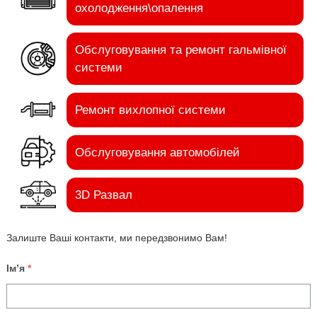
охолодження\опалення
Обслуговування та ремонт гальмівної
системи
Ремонт вихлопної системи
Обслуговування автомобілей
3D Развал
Залиште Ваші контакти, ми передзвонимо Вам!
Ім’я
*