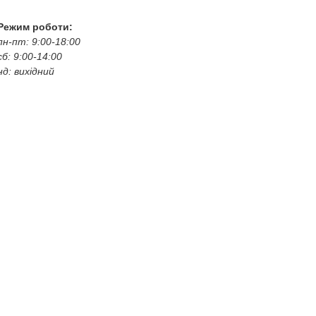
bogkoavto@gmail.com
Режим роботи:
пн-пт: 9:00-18:00
сб: 9:00-14:00
нд: вихідний