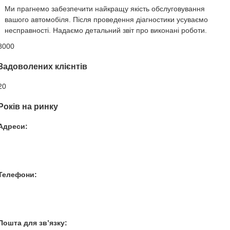
Ми прагнемо забезпечити найкращу якість обслуговування
вашого автомобіля. Після проведення діагностики усуваємо
несправності. Надаємо детальний звіт про виконані роботи.
8000
Задоволених клієнтів
20
Років на ринку
Адреси:
Вул. Гвардійців-Залізничників 11
Провул. Симферопольський 2
Вул. Конторська 39
Телефони:
+38 050 100 03 25
+38 067 500 69 00
+38 067 787 46 36
Пошта для зв’язку: