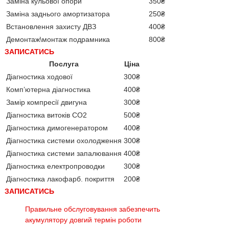
Заміна кульової опори
350₴
Заміна заднього амортизатора
250₴
Встановлення захисту ДВЗ
400₴
Демонтаж\монтаж подрамника
800₴
ЗАПИСАТИСЬ
Послуга
Ціна
Діагностика ходової
300₴
Комп’ютерна діагностика
400₴
Замір компресії двигуна
300₴
Діагностика витоків CO2
500₴
Діагностика димогенератором
400₴
Діагностика системи охолодження
300₴
Діагностика системи запалювання
400₴
Діагностика електропроводки
300₴
Діагностика лакофарб. покриття
200₴
ЗАПИСАТИСЬ
Правильне обслуговування забезпечить
акумулятору довгий термін роботи