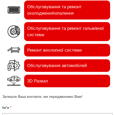
Обслуговування та ремонт
охолодження\опалення
Обслуговування та ремонт гальмівної
системи
Ремонт вихлопної системи
Обслуговування автомобілей
3D Развал
Залиште Ваші контакти, ми передзвонимо Вам!
Ім’я
*