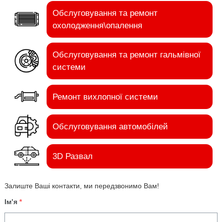
Обслуговування та ремонт
охолодження\опалення
Обслуговування та ремонт гальмівної
системи
Ремонт вихлопної системи
Обслуговування автомобілей
3D Развал
Залиште Ваші контакти, ми передзвонимо Вам!
Ім’я
*