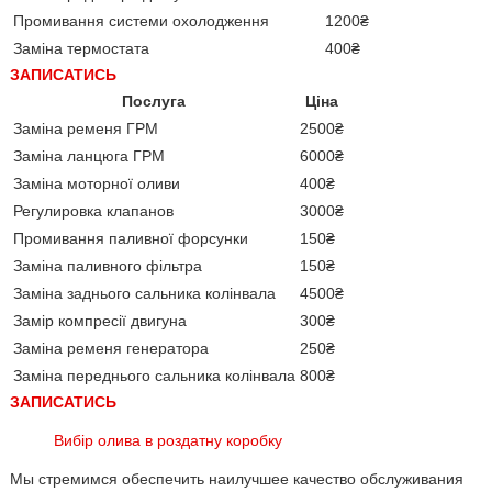
Промивання системи охолодження
1200₴
Заміна термостата
400₴
ЗАПИСАТИСЬ
Послуга
Ціна
Заміна ременя ГРМ
2500₴
Заміна ланцюга ГРМ
6000₴
Заміна моторної оливи
400₴
Регулировка клапанов
3000₴
Промивання паливної форсунки
150₴
Заміна паливного фільтра
150₴
Заміна заднього сальника колінвала
4500₴
Замір компресії двигуна
300₴
Заміна ременя генератора
250₴
Заміна переднього сальника колінвала
800₴
ЗАПИСАТИСЬ
Вибір олива в роздатну коробку
Мы стремимся обеспечить наилучшее качество обслуживания