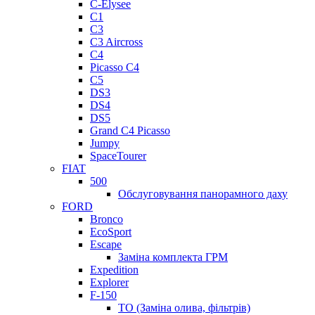
C-Elysee
C1
C3
C3 Aircross
C4
Picasso C4
C5
DS3
DS4
DS5
Grand C4 Picasso
Jumpy
SpaceTourer
FIAT
500
Обслуговування панорамного даху
FORD
Bronco
EcoSport
Escape
Заміна комплекта ГРМ
Expedition
Explorer
F-150
ТО (Заміна олива, фільтрів)