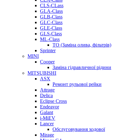
CLS-CLass
GLA-Class
GLB-Class
GLC-Class
GLE-Class
GLS-Class
ML-Class
ТО (Заміна олива, фільтрів)
Sprinter
MINI
Cooper
Заміна гідравличної рідини
MITSUBISHI
ASX
Ремонт рульової рейки
Attrage
Delica
Eclipse Cross
Endeavor
Galant
i-MiEV
Lancer
Обслуговування ходової
Mirage