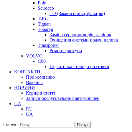
Polo
Scirocco
ТО (Заміна олива, фільтрів)
T-Roc
Tiguan
Touareg
Заміна сервоприводів заслінок
Очищення системи подачі палива
Transporter
Ремонт двигуна
VOLVO
C60
Підготовка стелі до рихтовки
КОНТАКТИ
Про компанію
Вакансії
НОВИНИ
Корисні статті
Записи обслуговування автомобілей
UA
RU
UA
Пошук:
Пошук