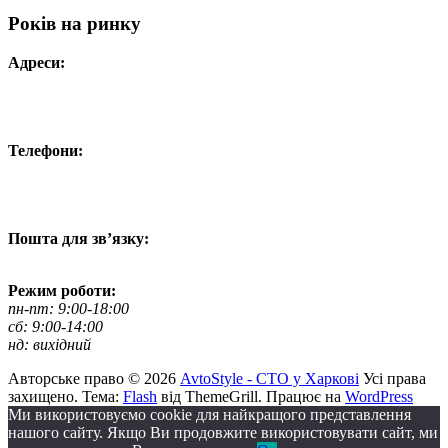
Років на ринку
Адреси:
Вул. Гвардійців-Залізничників 11
Провул. Симферопольський 2
Вул. Конторська 39
Телефони:
+38 050 100 03 25
+38 067 500 69 00
+38 067 787 46 36
Пошта для зв’язку:
bogkoavto@gmail.com
Режим роботи:
пн-пт: 9:00-18:00
сб: 9:00-14:00
нд: вихідний
Авторське право © 2026
AvtoStyle - СТО у Харкові
Усі права
захищено. Тема:
Flash
від ThemeGrill. Працює на
WordPress
Ми використовуємо cookie для найкращого представлення
нашого сайту. Якщо Ви продовжите використовувати сайт, ми