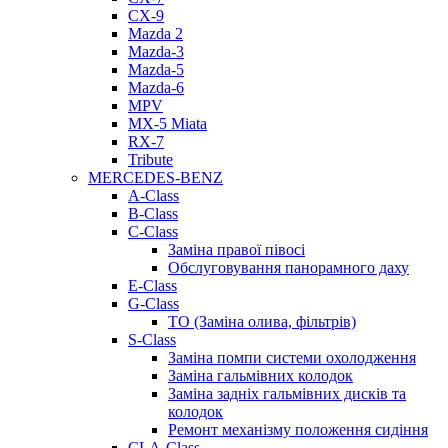
CX-9
Mazda 2
Mazda-3
Mazda-5
Mazda-6
MPV
MX-5 Miata
RX-7
Tribute
MERCEDES-BENZ
A-Class
B-Class
C-Class
Заміна правої півосі
Обслуговування панорамного даху
E-Class
G-Class
ТО (Заміна олива, фільтрів)
S-Class
Заміна помпи системи охолодження
Заміна гальмівних колодок
Заміна задніх гальмівних дисків та
колодок
Ремонт механізму положення сидіння
CLA-Class