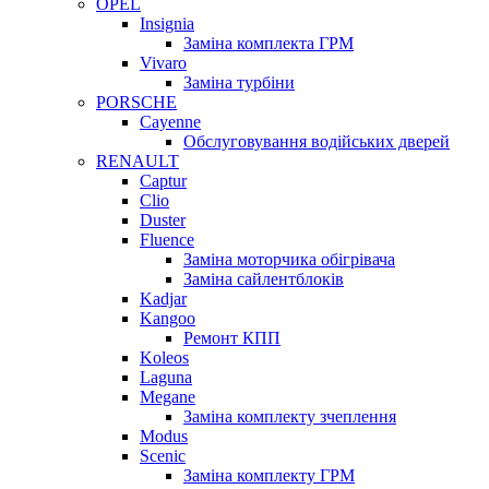
OPEL
Insignia
Заміна комплекта ГРМ
Vivaro
Заміна турбіни
PORSCHE
Cayenne
Обслуговування водійських дверей
RENAULT
Captur
Clio
Duster
Fluence
Заміна моторчика обігрівача
Заміна сайлентблоків
Kadjar
Kangoo
Ремонт КПП
Koleos
Laguna
Megane
Заміна комплекту зчеплення
Modus
Scenic
Заміна комплекту ГРМ