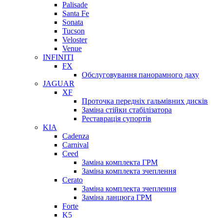
Palisade
Santa Fe
Sonata
Tucson
Veloster
Venue
INFINITI
FX
Обслуговування панорамного даху
JAGUAR
XF
Проточка передніх гальмівних дисків
Заміна стійки стабілізатора
Реставрація супортів
KIA
Cadenza
Carnival
Ceed
Заміна комплекта ГРМ
Заміна комплекта зчеплення
Cerato
Заміна комплекта зчеплення
Заміна ланцюга ГРМ
Forte
K5