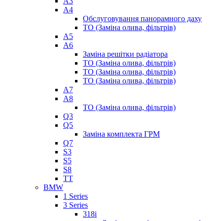
A3
A4
Обслуговування панорамного даху
ТО (Заміна олива, фільтрів)
A5
A6
Заміна решітки радіатора
ТО (Заміна олива, фільтрів)
ТО (Заміна олива, фільтрів)
ТО (Заміна олива, фільтрів)
A7
A8
ТО (Заміна олива, фільтрів)
Q3
Q5
Заміна комплекта ГРМ
Q7
S3
S5
S8
TT
BMW
1 Series
3 Series
318i