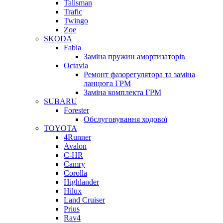
Talisman
Trafic
Twingo
Zoe
SKODA
Fabia
Заміна пружин амортизаторів
Octavia
Ремонт фазорегулятора та заміна
ланцюга ГРМ
Заміна комплекта ГРМ
SUBARU
Forester
Обслуговування ходової
TOYOTA
4Runner
Avalon
C-HR
Camry
Corolla
Highlander
Hilux
Land Cruiser
Prius
Rav4