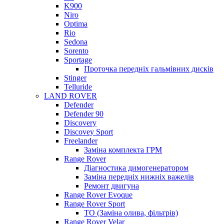
K900
Niro
Optima
Rio
Sedona
Sorento
Sportage
Проточка передніх гальмівних дисків
Stinger
Telluride
LAND ROVER
Defender
Defender 90
Discovery
Discovey Sport
Freelander
Заміна комплекта ГРМ
Range Rover
Діагностика димогенератором
Заміна передніх нижніх важелів
Ремонт двигуна
Range Rover Evoque
Range Rover Sport
ТО (Заміна олива, фільтрів)
Range Rover Velar