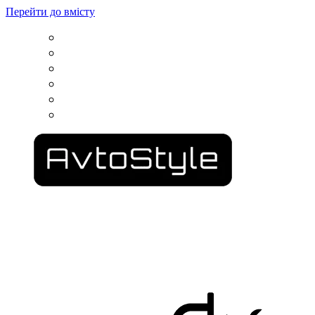
Перейти до вмісту
вул. Гвардійців Залізничників, 11
050 100 03 25
пр. Сімферопольський, 2
067 500 69 00
вул. Конторська, 39
067 787 46 36