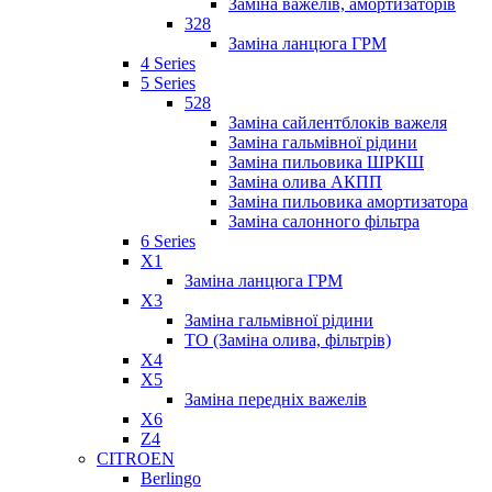
Заміна важелів, амортизаторів
328
Заміна ланцюга ГРМ
4 Series
5 Series
528
Заміна сайлентблоків важеля
Заміна гальмівної рідини
Заміна пильовика ШРКШ
Заміна олива АКПП
Заміна пильовика амортизатора
Заміна салонного фільтра
6 Series
X1
Заміна ланцюга ГРМ
X3
Заміна гальмівної рідини
ТО (Заміна олива, фільтрів)
X4
X5
Заміна передніх важелів
X6
Z4
CITROEN
Berlingo