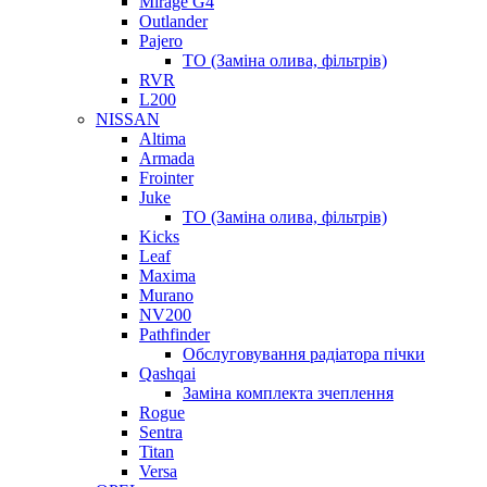
Mirage G4
Outlander
Pajero
ТО (Заміна олива, фільтрів)
RVR
L200
NISSAN
Altima
Armada
Frointer
Juke
ТО (Заміна олива, фільтрів)
Kicks
Leaf
Maxima
Murano
NV200
Pathfinder
Обслуговування радіатора пічки
Qashqai
Заміна комплекта зчеплення
Rogue
Sentra
Titan
Versa