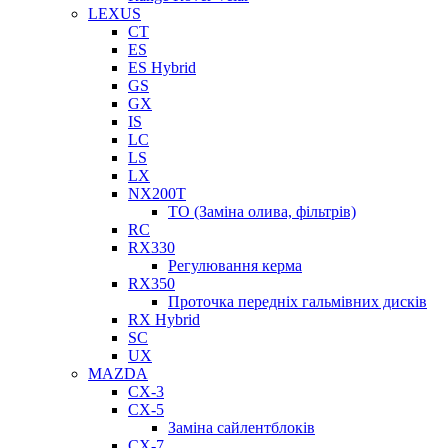
LEXUS
CT
ES
ES Hybrid
GS
GX
IS
LC
LS
LX
NX200T
ТО (Заміна олива, фільтрів)
RC
RX330
Регулювання керма
RX350
Проточка передніх гальмівних дисків
RX Hybrid
SC
UX
MAZDA
CX-3
CX-5
Заміна сайлентблоків
CX-7