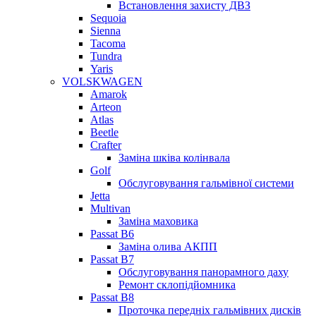
Встановлення захисту ДВЗ
Sequoia
Sienna
Tacoma
Tundra
Yaris
VOLSKWAGEN
Amarok
Arteon
Atlas
Beetle
Crafter
Заміна шківа колінвала
Golf
Обслуговування гальмівної системи
Jetta
Multivan
Заміна маховика
Passat B6
Заміна олива АКПП
Passat B7
Обслуговування панорамного даху
Ремонт склопідйомника
Passat B8
Проточка передніх гальмівних дисків