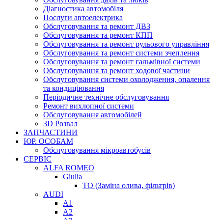
Діагностика автомобіля
Послуги автоелектрика
Обслуговування та ремонт ДВЗ
Обслуговування та ремонт КПП
Обслуговування та ремонт рульового управління
Обслуговування та ремонт системи зчеплення
Обслуговування та ремонт гальмівної системи
Обслуговування та ремонт ходової частини
Обслуговування системи охолодження, опалення
та кондиціювання
Періодичне технічне обслуговування
Ремонт вихлопної системи
Обслуговування автомобілей
3D Розвал
ЗАПЧАСТИНИ
ЮР. ОСОБАМ
Обслуговування мікроавтобусів
СЕРВІС
ALFA ROMEO
Giulia
ТО (Заміна олива, фільтрів)
AUDI
A1
A2