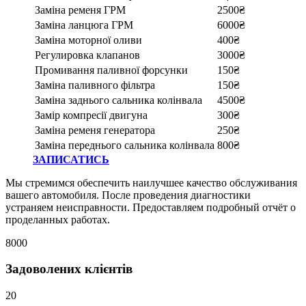
Заміна ременя ГРМ
2500₴
Заміна ланцюга ГРМ
6000₴
Заміна моторної оливи
400₴
Регулировка клапанов
3000₴
Промивання паливної форсунки
150₴
Заміна паливного фільтра
150₴
Заміна заднього сальника колінвала
4500₴
Замір компресії двигуна
300₴
Заміна ременя генератора
250₴
Заміна переднього сальника колінвала
800₴
ЗАПИСАТИСЬ
Мы стремимся обеспечить наилучшее качество обслуживания
вашего автомобиля. После проведения диагностики
устраняем неисправности. Предоставляем подробный отчёт о
проделанных работах.
8000
Задоволених клієнтів
20