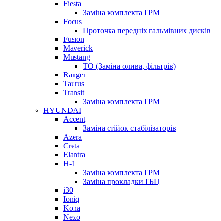
Fiesta
Заміна комплекта ГРМ
Focus
Проточка передніх гальмівних дисків
Fusion
Maverick
Mustang
ТО (Заміна олива, фільтрів)
Ranger
Taurus
Transit
Заміна комплекта ГРМ
HYUNDAI
Accent
Заміна стійок стабілізаторів
Azera
Creta
Elantra
H-1
Заміна комплекта ГРМ
Заміна прокладки ГБЦ
i30
Ioniq
Kona
Nexo