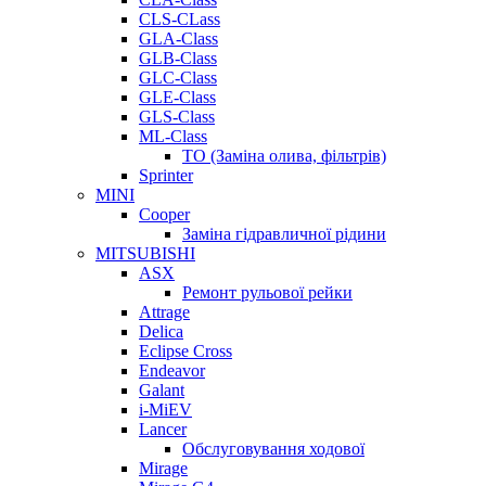
CLS-CLass
GLA-Class
GLB-Class
GLC-Class
GLE-Class
GLS-Class
ML-Class
ТО (Заміна олива, фільтрів)
Sprinter
MINI
Cooper
Заміна гідравличної рідини
MITSUBISHI
ASX
Ремонт рульової рейки
Attrage
Delica
Eclipse Cross
Endeavor
Galant
i-MiEV
Lancer
Обслуговування ходової
Mirage