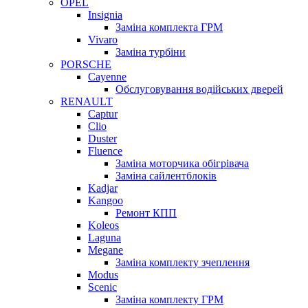
OPEL
Insignia
Заміна комплекта ГРМ
Vivaro
Заміна турбіни
PORSCHE
Cayenne
Обслуговування водійських дверей
RENAULT
Captur
Clio
Duster
Fluence
Заміна моторчика обігрівача
Заміна сайлентблоків
Kadjar
Kangoo
Ремонт КПП
Koleos
Laguna
Megane
Заміна комплекту зчеплення
Modus
Scenic
Заміна комплекту ГРМ