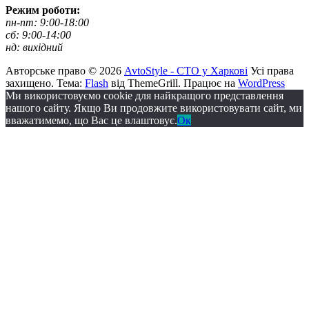
Режим роботи:
пн-пт: 9:00-18:00
сб: 9:00-14:00
нд: вихідний
Авторське право © 2026
AvtoStyle - СТО у Харкові
Усі права
захищено. Тема:
Flash
від ThemeGrill. Працює на
WordPress
Ми використовуємо cookie для найкращого представлення
нашого сайту. Якщо Ви продовжите використовувати сайт, ми
вважатимемо, що Вас це влаштовує.
Ок