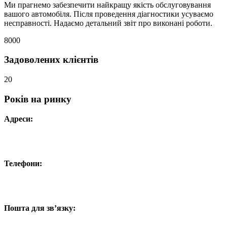
Ми прагнемо забезпечити найкращу якість обслуговування
вашого автомобіля. Після проведення діагностики усуваємо
несправності. Надаємо детальний звіт про виконані роботи.
8000
Задоволених клієнтів
20
Років на ринку
Адреси:
Вул. Гвардійців-Залізничників 11
Провул. Симферопольський 2
Вул. Конторська 39
Телефони:
+38 050 100 03 25
+38 067 500 69 00
+38 067 787 46 36
Пошта для зв’язку:
bogkoavto@gmail.com