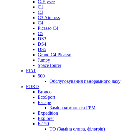
C-Elysee
C1
C3
C3 Aircross
C4
Picasso C4
C5
DS3
DS4
DS5
Grand C4 Picasso
Jumpy
SpaceTourer
FIAT
500
Обслуговування панорамного даху
FORD
Bronco
EcoSport
Escape
Заміна комплекта ГРМ
Expedition
Explorer
F-150
ТО (Заміна олива, фільтрів)