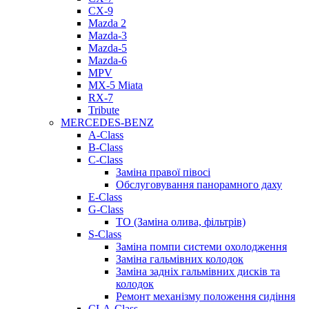
CX-9
Mazda 2
Mazda-3
Mazda-5
Mazda-6
MPV
MX-5 Miata
RX-7
Tribute
MERCEDES-BENZ
A-Class
B-Class
C-Class
Заміна правої півосі
Обслуговування панорамного даху
E-Class
G-Class
ТО (Заміна олива, фільтрів)
S-Class
Заміна помпи системи охолодження
Заміна гальмівних колодок
Заміна задніх гальмівних дисків та
колодок
Ремонт механізму положення сидіння
CLA-Class