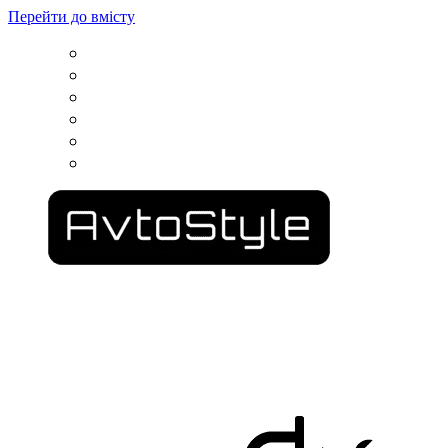
Перейти до вмісту
вул. Гвардійців Залізничників, 11
050 100 03 25
пр. Сімферопольський, 2
067 500 69 00
вул. Конторська, 39
067 787 46 36