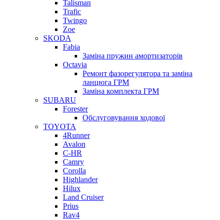
Talisman
Trafic
Twingo
Zoe
SKODA
Fabia
Заміна пружин амортизаторів
Octavia
Ремонт фазорегулятора та заміна
ланцюга ГРМ
Заміна комплекта ГРМ
SUBARU
Forester
Обслуговування ходової
TOYOTA
4Runner
Avalon
C-HR
Camry
Corolla
Highlander
Hilux
Land Cruiser
Prius
Rav4