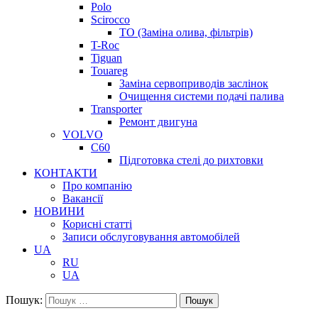
Polo
Scirocco
ТО (Заміна олива, фільтрів)
T-Roc
Tiguan
Touareg
Заміна сервоприводів заслінок
Очищення системи подачі палива
Transporter
Ремонт двигуна
VOLVO
C60
Підготовка стелі до рихтовки
КОНТАКТИ
Про компанію
Вакансії
НОВИНИ
Корисні статті
Записи обслуговування автомобілей
UA
RU
UA
Пошук:
Пошук