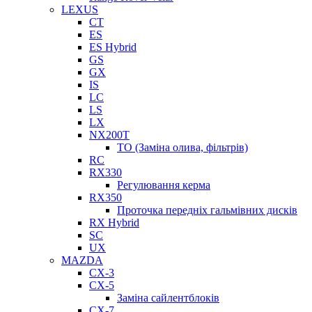
LEXUS
CT
ES
ES Hybrid
GS
GX
IS
LC
LS
LX
NX200T
ТО (Заміна олива, фільтрів)
RC
RX330
Регулювання керма
RX350
Проточка передніх гальмівних дисків
RX Hybrid
SC
UX
MAZDA
CX-3
CX-5
Заміна сайлентблоків
CX-7