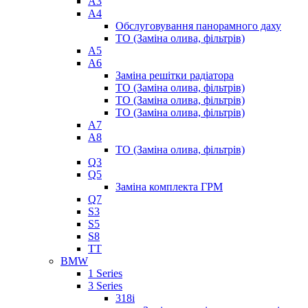
A3
A4
Обслуговування панорамного даху
ТО (Заміна олива, фільтрів)
A5
A6
Заміна решітки радіатора
ТО (Заміна олива, фільтрів)
ТО (Заміна олива, фільтрів)
ТО (Заміна олива, фільтрів)
A7
A8
ТО (Заміна олива, фільтрів)
Q3
Q5
Заміна комплекта ГРМ
Q7
S3
S5
S8
TT
BMW
1 Series
3 Series
318i