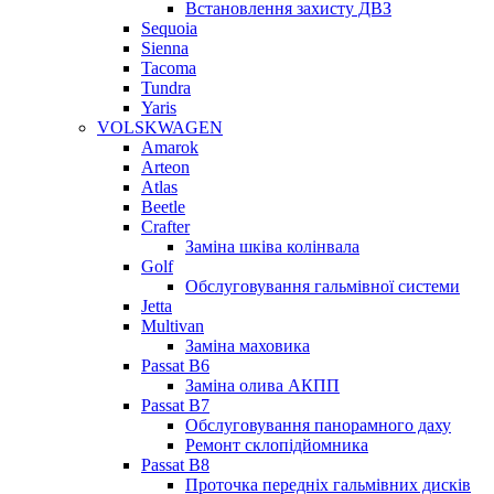
Встановлення захисту ДВЗ
Sequoia
Sienna
Tacoma
Tundra
Yaris
VOLSKWAGEN
Amarok
Arteon
Atlas
Beetle
Crafter
Заміна шківа колінвала
Golf
Обслуговування гальмівної системи
Jetta
Multivan
Заміна маховика
Passat B6
Заміна олива АКПП
Passat B7
Обслуговування панорамного даху
Ремонт склопідйомника
Passat B8
Проточка передніх гальмівних дисків