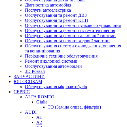
Діагностика автомобіля
Послуги автоелектрика
Обслуговування та ремонт ДВЗ
Обслуговування та ремонт КПП
Обслуговування та ремонт рульового управління
Обслуговування та ремонт системи зчеплення
Обслуговування та ремонт гальмівної системи
Обслуговування та ремонт ходової частини
Обслуговування системи охолодження, опалення
та кондиціювання
Періодичне технічне обслуговування
Ремонт вихлопної системи
Обслуговування автомобілей
3D Розвал
ЗАПЧАСТИНИ
ЮР. ОСОБАМ
Обслуговування мікроавтобусів
СЕРВІС
ALFA ROMEO
Giulia
ТО (Заміна олива, фільтрів)
AUDI
A1
A2