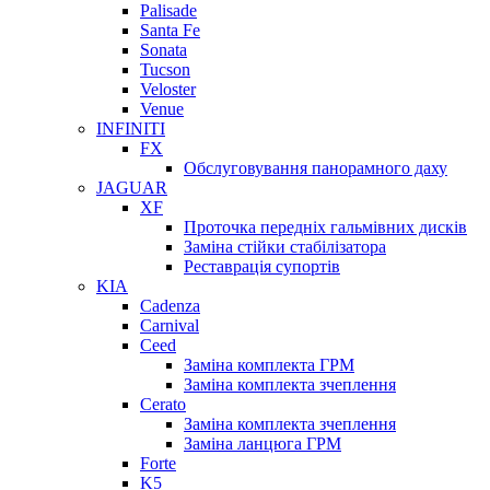
Palisade
Santa Fe
Sonata
Tucson
Veloster
Venue
INFINITI
FX
Обслуговування панорамного даху
JAGUAR
XF
Проточка передніх гальмівних дисків
Заміна стійки стабілізатора
Реставрація супортів
KIA
Cadenza
Carnival
Ceed
Заміна комплекта ГРМ
Заміна комплекта зчеплення
Cerato
Заміна комплекта зчеплення
Заміна ланцюга ГРМ
Forte
K5