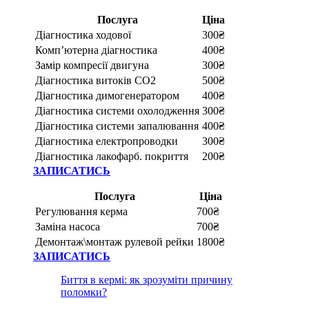
Послуга
Ціна
Діагностика ходової
300₴
Комп’ютерна діагностика
400₴
Замір компресії двигуна
300₴
Діагностика витоків CO2
500₴
Діагностика димогенератором
400₴
Діагностика системи охолодження
300₴
Діагностика системи запалювання
400₴
Діагностика електропроводки
300₴
Діагностика лакофарб. покриття
200₴
ЗАПИСАТИСЬ
Послуга
Ціна
Регулювання керма
700₴
Заміна насоса
700₴
Демонтаж\монтаж рулевой рейки
1800₴
ЗАПИСАТИСЬ
Биття в кермі: як зрозуміти причину
поломки?