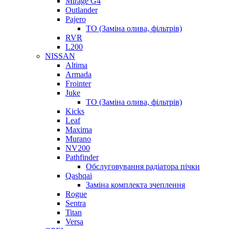
Mirage G4
Outlander
Pajero
ТО (Заміна олива, фільтрів)
RVR
L200
NISSAN
Altima
Armada
Frointer
Juke
ТО (Заміна олива, фільтрів)
Kicks
Leaf
Maxima
Murano
NV200
Pathfinder
Обслуговування радіатора пічки
Qashqai
Заміна комплекта зчеплення
Rogue
Sentra
Titan
Versa