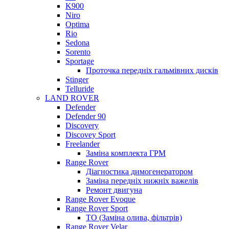
K900
Niro
Optima
Rio
Sedona
Sorento
Sportage
Проточка передніх гальмівних дисків
Stinger
Telluride
LAND ROVER
Defender
Defender 90
Discovery
Discovey Sport
Freelander
Заміна комплекта ГРМ
Range Rover
Діагностика димогенератором
Заміна передніх нижніх важелів
Ремонт двигуна
Range Rover Evoque
Range Rover Sport
ТО (Заміна олива, фільтрів)
Range Rover Velar