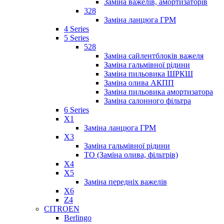
Заміна важелів, амортизаторів
328
Заміна ланцюга ГРМ
4 Series
5 Series
528
Заміна сайлентблоків важеля
Заміна гальмівної рідини
Заміна пильовика ШРКШ
Заміна олива АКПП
Заміна пильовика амортизатора
Заміна салонного фільтра
6 Series
X1
Заміна ланцюга ГРМ
X3
Заміна гальмівної рідини
ТО (Заміна олива, фільтрів)
X4
X5
Заміна передніх важелів
X6
Z4
CITROEN
Berlingo