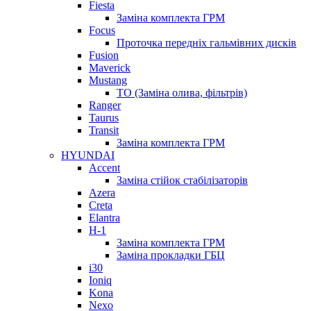
Fiesta
Заміна комплекта ГРМ
Focus
Проточка передніх гальмівних дисків
Fusion
Maverick
Mustang
ТО (Заміна олива, фільтрів)
Ranger
Taurus
Transit
Заміна комплекта ГРМ
HYUNDAI
Accent
Заміна стійок стабілізаторів
Azera
Creta
Elantra
H-1
Заміна комплекта ГРМ
Заміна прокладки ГБЦ
i30
Ioniq
Kona
Nexo