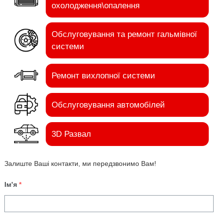
охолодження\опалення
Обслуговування та ремонт гальмівної
системи
Ремонт вихлопної системи
Обслуговування автомобілей
3D Развал
Залиште Ваші контакти, ми передзвонимо Вам!
Ім’я
*