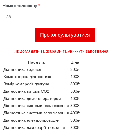
Номер телефону
*
Проконсультуватися
Як доглядати за фарами та уникнути запотівання
Послуга
Ціна
Діагностика ходової
300₴
Комп’ютерна діагностика
400₴
Замір компресії двигуна
300₴
Діагностика витоків CO2
500₴
Діагностика димогенератором
400₴
Діагностика системи охолодження
300₴
Діагностика системи запалювання
400₴
Діагностика електропроводки
300₴
Діагностика лакофарб. покриття
200₴