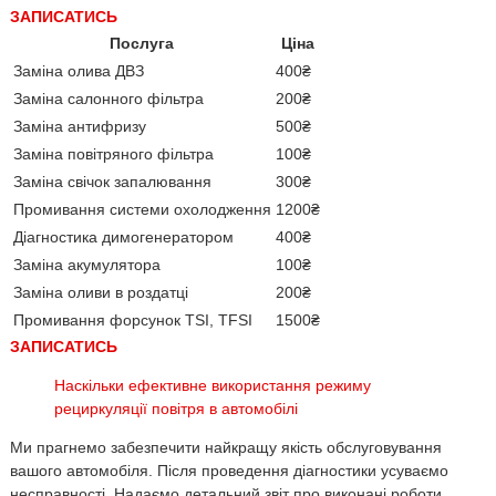
ЗАПИСАТИСЬ
Послуга
Ціна
Заміна олива ДВЗ
400₴
Заміна салонного фільтра
200₴
Заміна антифризу
500₴
Заміна повітряного фільтра
100₴
Заміна свічок запалювання
300₴
Промивання системи охолодження
1200₴
Діагностика димогенератором
400₴
Заміна акумулятора
100₴
Заміна оливи в роздатці
200₴
Промивання форсунок TSI, TFSI
1500₴
ЗАПИСАТИСЬ
Наскільки ефективне використання режиму
рециркуляції повітря в автомобілі
Ми прагнемо забезпечити найкращу якість обслуговування
вашого автомобіля. Після проведення діагностики усуваємо
несправності. Надаємо детальний звіт про виконані роботи.