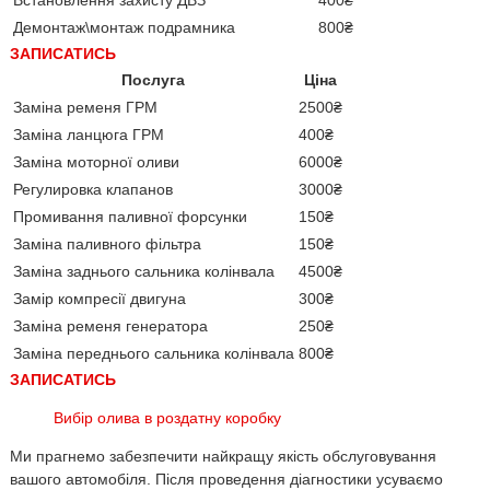
Встановлення захисту ДВЗ
400₴
Демонтаж\монтаж подрамника
800₴
ЗАПИСАТИСЬ
Послуга
Ціна
Заміна ременя ГРМ
2500₴
Заміна ланцюга ГРМ
400₴
Заміна моторної оливи
6000₴
Регулировка клапанов
3000₴
Промивання паливної форсунки
150₴
Заміна паливного фільтра
150₴
Заміна заднього сальника колінвала
4500₴
Замір компресії двигуна
300₴
Заміна ременя генератора
250₴
Заміна переднього сальника колінвала
800₴
ЗАПИСАТИСЬ
Вибір олива в роздатну коробку
Ми прагнемо забезпечити найкращу якість обслуговування
вашого автомобіля. Після проведення діагностики усуваємо