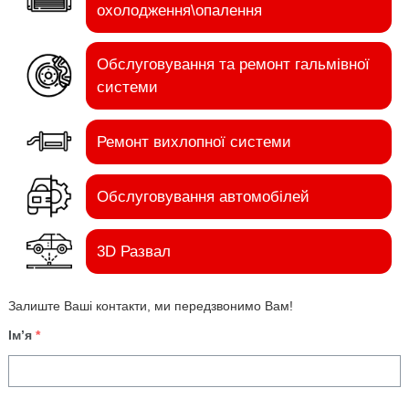
охолодження\опалення
Обслуговування та ремонт гальмівної
системи
Ремонт вихлопної системи
Обслуговування автомобілей
3D Развал
Залиште Ваші контакти, ми передзвонимо Вам!
Ім’я
*