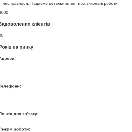
несправності. Надаємо детальний звіт про виконані роботи.
8000
Задоволених клієнтів
20
Років на ринку
Адреси:
Вул. Гвардійців-Залізничників 11
Провул. Симферопольський 2
Вул. Конторська 39
Телефони:
+38 050 100 03 25
+38 067 500 69 00
+38 067 787 46 36
Пошта для зв’язку:
bogkoavto@gmail.com
Режим роботи: