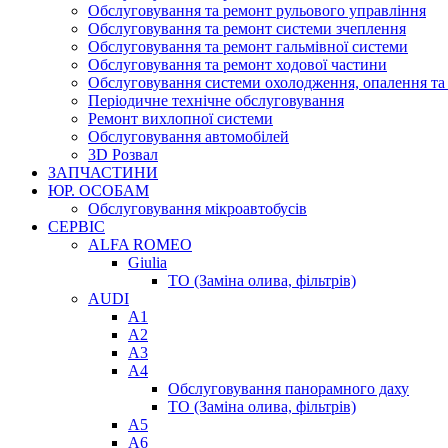
Обслуговування та ремонт рульового управління
Обслуговування та ремонт системи зчеплення
Обслуговування та ремонт гальмівної системи
Обслуговування та ремонт ходової частини
Обслуговування системи охолодження, опалення та
Періодичне технічне обслуговування
Ремонт вихлопної системи
Обслуговування автомобілей
3D Розвал
ЗАПЧАСТИНИ
ЮР. ОСОБАМ
Обслуговування мікроавтобусів
СЕРВІС
ALFA ROMEO
Giulia
ТО (Заміна олива, фільтрів)
AUDI
A1
A2
A3
A4
Обслуговування панорамного даху
ТО (Заміна олива, фільтрів)
A5
A6