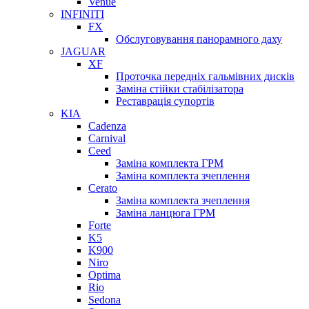
Venue
INFINITI
FX
Обслуговування панорамного даху
JAGUAR
XF
Проточка передніх гальмівних дисків
Заміна стійки стабілізатора
Реставрація супортів
KIA
Cadenza
Carnival
Ceed
Заміна комплекта ГРМ
Заміна комплекта зчеплення
Cerato
Заміна комплекта зчеплення
Заміна ланцюга ГРМ
Forte
K5
K900
Niro
Optima
Rio
Sedona