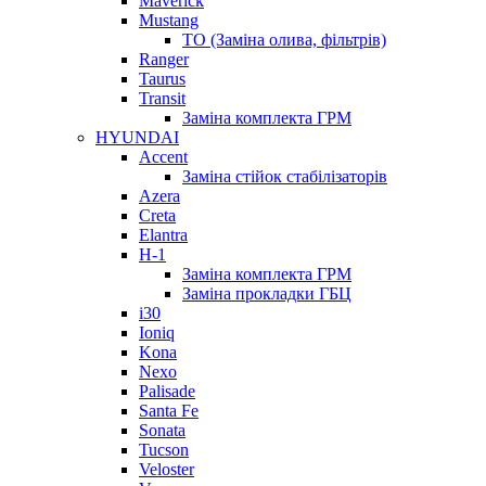
Maverick
Mustang
ТО (Заміна олива, фільтрів)
Ranger
Taurus
Transit
Заміна комплекта ГРМ
HYUNDAI
Accent
Заміна стійок стабілізаторів
Azera
Creta
Elantra
H-1
Заміна комплекта ГРМ
Заміна прокладки ГБЦ
i30
Ioniq
Kona
Nexo
Palisade
Santa Fe
Sonata
Tucson
Veloster