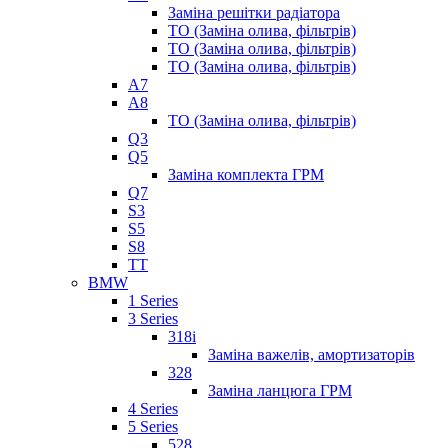
Заміна решітки радіатора
ТО (Заміна олива, фільтрів)
ТО (Заміна олива, фільтрів)
ТО (Заміна олива, фільтрів)
A7
A8
ТО (Заміна олива, фільтрів)
Q3
Q5
Заміна комплекта ГРМ
Q7
S3
S5
S8
TT
BMW
1 Series
3 Series
318i
Заміна важелів, амортизаторів
328
Заміна ланцюга ГРМ
4 Series
5 Series
528