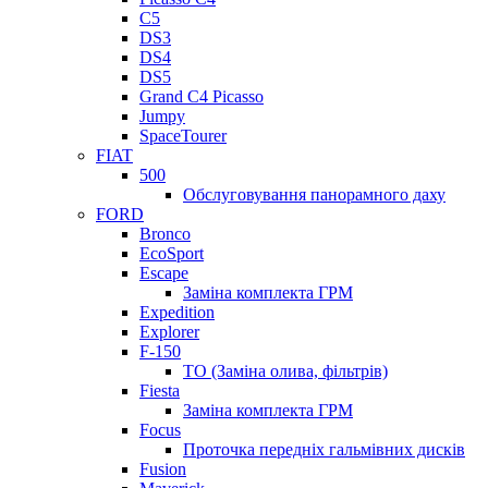
C5
DS3
DS4
DS5
Grand C4 Picasso
Jumpy
SpaceTourer
FIAT
500
Обслуговування панорамного даху
FORD
Bronco
EcoSport
Escape
Заміна комплекта ГРМ
Expedition
Explorer
F-150
ТО (Заміна олива, фільтрів)
Fiesta
Заміна комплекта ГРМ
Focus
Проточка передніх гальмівних дисків
Fusion