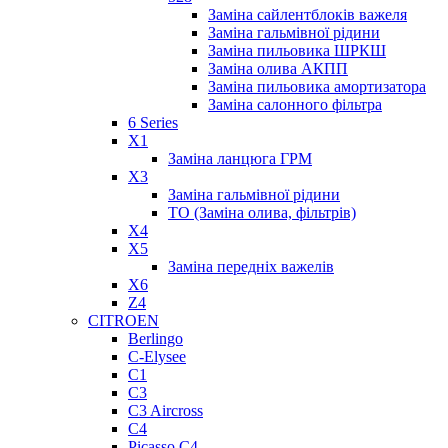
Заміна сайлентблоків важеля
Заміна гальмівної рідини
Заміна пильовика ШРКШ
Заміна олива АКПП
Заміна пильовика амортизатора
Заміна салонного фільтра
6 Series
X1
Заміна ланцюга ГРМ
X3
Заміна гальмівної рідини
ТО (Заміна олива, фільтрів)
X4
X5
Заміна передніх важелів
X6
Z4
CITROEN
Berlingo
C-Elysee
C1
C3
C3 Aircross
C4
Picasso C4