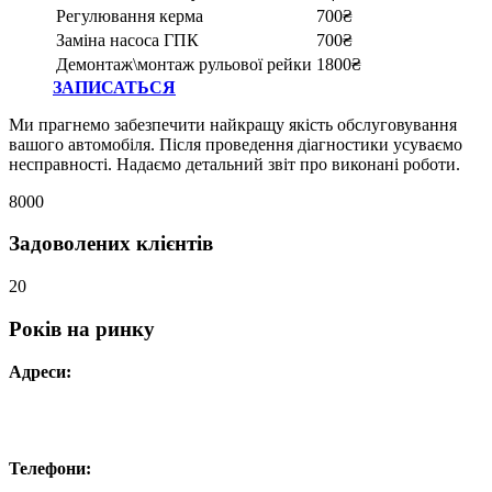
Регулювання керма
700₴
Заміна насоса ГПК
700₴
Демонтаж\монтаж рульової рейки
1800₴
ЗАПИСАТЬСЯ
Ми прагнемо забезпечити найкращу якість обслуговування
вашого автомобіля. Після проведення діагностики усуваємо
несправності. Надаємо детальний звіт про виконані роботи.
8000
Задоволених клієнтів
20
Років на ринку
Адреси:
Вул. Гвардійців-Залізничників 11
Провул. Симферопольський 2
Вул. Конторська 39
Телефони:
+38 050 100 03 25