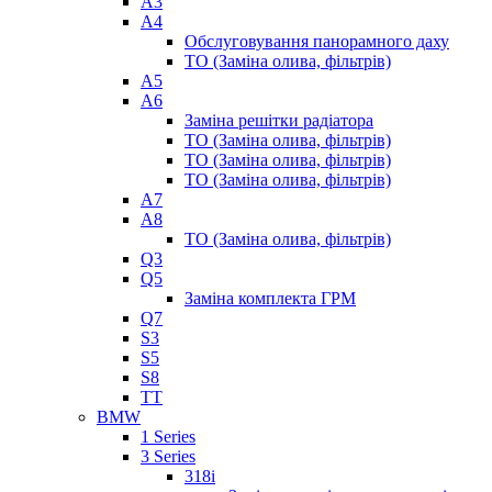
A3
A4
Обслуговування панорамного даху
ТО (Заміна олива, фільтрів)
A5
A6
Заміна решітки радіатора
ТО (Заміна олива, фільтрів)
ТО (Заміна олива, фільтрів)
ТО (Заміна олива, фільтрів)
A7
A8
ТО (Заміна олива, фільтрів)
Q3
Q5
Заміна комплекта ГРМ
Q7
S3
S5
S8
TT
BMW
1 Series
3 Series
318i