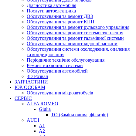
Діагностика автомобіля
Послуги автоелектрика
Обслуговування та ремонт ДВЗ
Обслуговування та ремонт КПП
Обслуговування та ремонт рульового управління
Обслуговування та ремонт системи зчеплення
Обслуговування та ремонт гальмівної системи
Обслуговування та ремонт ходової частини
Обслуговування системи охолодження, опалення
та кондиціювання
Періодичне технічне обслуговування
Ремонт вихлопної системи
Обслуговування автомобілей
3D Розвал
ЗАПЧАСТИНИ
ЮР. ОСОБАМ
Обслуговування мікроавтобусів
СЕРВІС
ALFA ROMEO
Giulia
ТО (Заміна олива, фільтрів)
AUDI
A1
A2