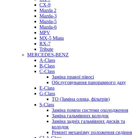
CX-9
Mazda 2
Mazda-3
Mazda-5
Mazda-6
MPV
MX-5 Miata
RX-7
Tribute
MERCEDES-BENZ
A-Class
B-Class
C-Class
Заміна правої півосі
Обслуговування панорамного даху
E-Class
G-Class
ТО (Заміна олива, фільтрів)
S-Class
Заміна помпи системи охолодження
Заміна гальмівних колодок
Заміна задніх гальмівних дисків та
колодок
Ремонт механізму положення сидіння
CLA-Class