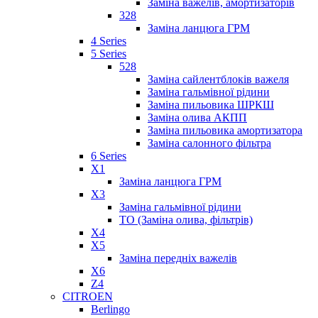
Заміна важелів, амортизаторів
328
Заміна ланцюга ГРМ
4 Series
5 Series
528
Заміна сайлентблоків важеля
Заміна гальмівної рідини
Заміна пильовика ШРКШ
Заміна олива АКПП
Заміна пильовика амортизатора
Заміна салонного фільтра
6 Series
X1
Заміна ланцюга ГРМ
X3
Заміна гальмівної рідини
ТО (Заміна олива, фільтрів)
X4
X5
Заміна передніх важелів
X6
Z4
CITROEN
Berlingo