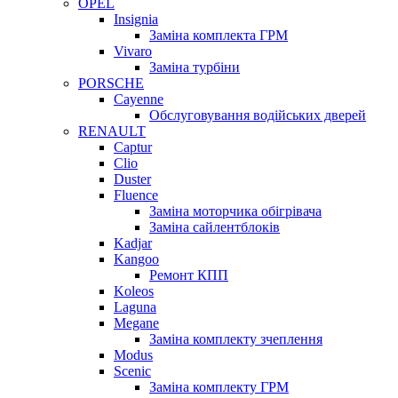
OPEL
Insignia
Заміна комплекта ГРМ
Vivaro
Заміна турбіни
PORSCHE
Cayenne
Обслуговування водійських дверей
RENAULT
Captur
Clio
Duster
Fluence
Заміна моторчика обігрівача
Заміна сайлентблоків
Kadjar
Kangoo
Ремонт КПП
Koleos
Laguna
Megane
Заміна комплекту зчеплення
Modus
Scenic
Заміна комплекту ГРМ