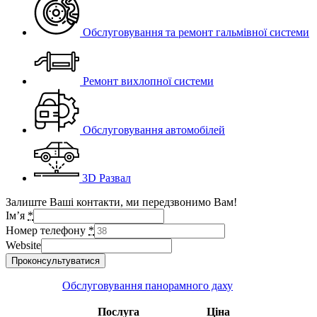
Обслуговування та ремонт гальмівної системи
Ремонт вихлопної системи
Обслуговування автомобілей
3D Развал
Залиште Ваші контакти, ми передзвонимо Вам!
Ім’я
*
Номер телефону
*
Website
Проконсультуватися
Обслуговування панорамного даху
Послуга
Ціна