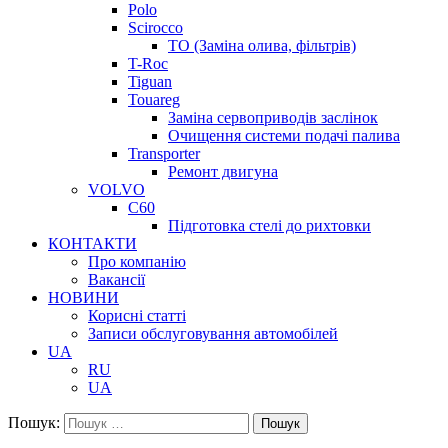
Polo
Scirocco
ТО (Заміна олива, фільтрів)
T-Roc
Tiguan
Touareg
Заміна сервоприводів заслінок
Очищення системи подачі палива
Transporter
Ремонт двигуна
VOLVO
C60
Підготовка стелі до рихтовки
КОНТАКТИ
Про компанію
Вакансії
НОВИНИ
Корисні статті
Записи обслуговування автомобілей
UA
RU
UA
Пошук:
Пошук