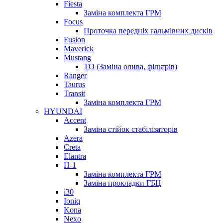
Fiesta
Заміна комплекта ГРМ
Focus
Проточка передніх гальмівних дисків
Fusion
Maverick
Mustang
ТО (Заміна олива, фільтрів)
Ranger
Taurus
Transit
Заміна комплекта ГРМ
HYUNDAI
Accent
Заміна стійок стабілізаторів
Azera
Creta
Elantra
H-1
Заміна комплекта ГРМ
Заміна прокладки ГБЦ
i30
Ioniq
Kona
Nexo