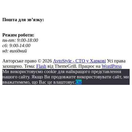
+38 067 500 69 00
+38 067 787 46 36
Пошта для зв’язку:
bogkoavto@gmail.com
Режим роботи:
пн-пт: 9:00-18:00
сб: 9:00-14:00
нд: вихідний
Авторське право © 2026
AvtoStyle - СТО у Харкові
Усі права
захищено. Тема:
Flash
від ThemeGrill. Працює на
WordPress
Ми використовуємо cookie для найкращого представлення
нашого сайту. Якщо Ви продовжите використовувати сайт, ми
вважатимемо, що Вас це влаштовує.
Ок