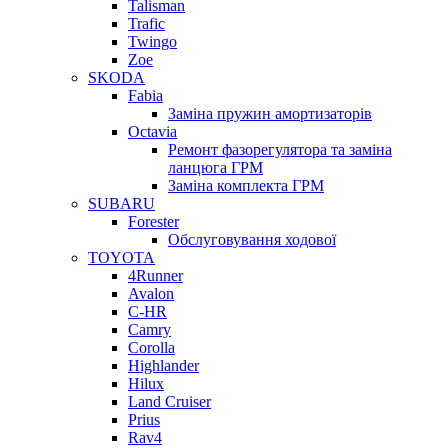
Talisman
Trafic
Twingo
Zoe
SKODA
Fabia
Заміна пружин амортизаторів
Octavia
Ремонт фазорегулятора та заміна
ланцюга ГРМ
Заміна комплекта ГРМ
SUBARU
Forester
Обслуговування ходової
TOYOTA
4Runner
Avalon
C-HR
Camry
Corolla
Highlander
Hilux
Land Cruiser
Prius
Rav4