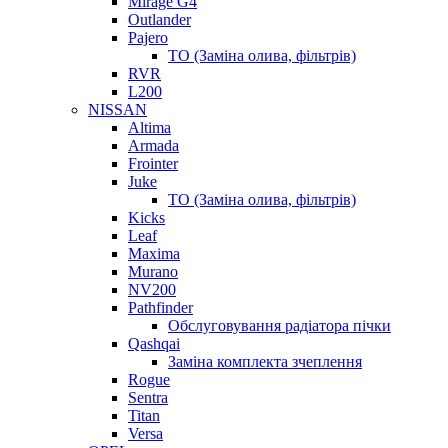
Mirage G4
Outlander
Pajero
ТО (Заміна олива, фільтрів)
RVR
L200
NISSAN
Altima
Armada
Frointer
Juke
ТО (Заміна олива, фільтрів)
Kicks
Leaf
Maxima
Murano
NV200
Pathfinder
Обслуговування радіатора пічки
Qashqai
Заміна комплекта зчеплення
Rogue
Sentra
Titan
Versa