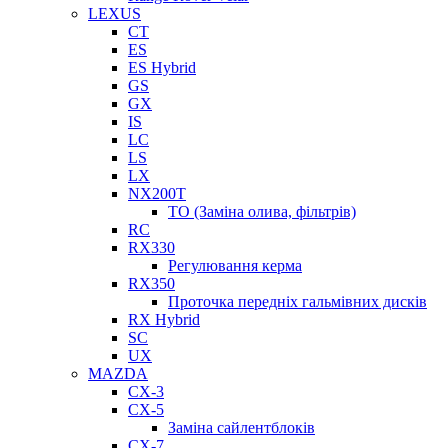
LEXUS
CT
ES
ES Hybrid
GS
GX
IS
LC
LS
LX
NX200T
ТО (Заміна олива, фільтрів)
RC
RX330
Регулювання керма
RX350
Проточка передніх гальмівних дисків
RX Hybrid
SC
UX
MAZDA
CX-3
CX-5
Заміна сайлентблоків
CX-7