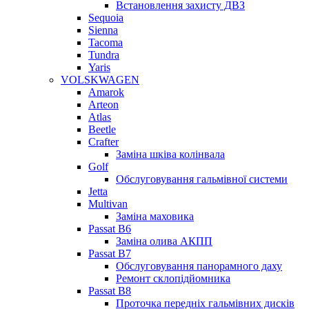
Встановлення захисту ДВЗ
Sequoia
Sienna
Tacoma
Tundra
Yaris
VOLSKWAGEN
Amarok
Arteon
Atlas
Beetle
Crafter
Заміна шківа колінвала
Golf
Обслуговування гальмівної системи
Jetta
Multivan
Заміна маховика
Passat B6
Заміна олива АКПП
Passat B7
Обслуговування панорамного даху
Ремонт склопідйомника
Passat B8
Проточка передніх гальмівних дисків