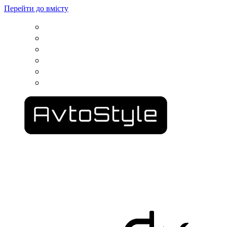
Перейти до вмісту
вул. Гвардійців Залізничників, 11
050 100 03 25
пр. Сімферопольський, 2
067 500 69 00
вул. Конторська, 39
067 787 46 36