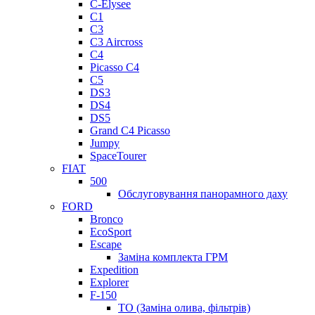
C-Elysee
C1
C3
C3 Aircross
C4
Picasso C4
C5
DS3
DS4
DS5
Grand C4 Picasso
Jumpy
SpaceTourer
FIAT
500
Обслуговування панорамного даху
FORD
Bronco
EcoSport
Escape
Заміна комплекта ГРМ
Expedition
Explorer
F-150
ТО (Заміна олива, фільтрів)