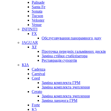
Palisade
Santa Fe
Sonata
Tucson
Veloster
Venue
INFINITI
FX
Обслуговування панорамного даху
JAGUAR
XF
Проточка передніх гальмівних дисків
Заміна стійки стабілізатора
Реставрація супортів
KIA
Cadenza
Carnival
Ceed
Заміна комплекта ГРМ
Заміна комплекта зчеплення
Cerato
Заміна комплекта зчеплення
Заміна ланцюга ГРМ
Forte
K5