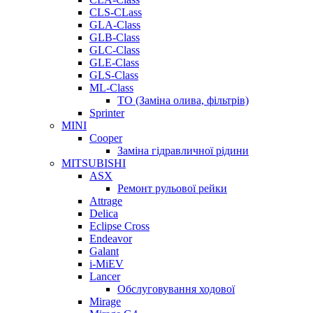
CLS-CLass
GLA-Class
GLB-Class
GLC-Class
GLE-Class
GLS-Class
ML-Class
ТО (Заміна олива, фільтрів)
Sprinter
MINI
Cooper
Заміна гідравличної рідини
MITSUBISHI
ASX
Ремонт рульової рейки
Attrage
Delica
Eclipse Cross
Endeavor
Galant
i-MiEV
Lancer
Обслуговування ходової
Mirage