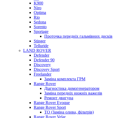
K900
Niro
Optima
Rio
Sedona
Sorento
Sportage
Проточка передніх гальмівних дисків
Stinger
Telluride
LAND ROVER
Defender
Defender 90
Discovery
Discovey Sport
Freelander
Заміна комплекта ГРМ
Range Rover
Діагностика димогенератором
Заміна передніх нижніх важелів
Ремонт двигуна
Range Rover Evoque
Range Rover Sport
ТО (Заміна олива, фільтрів)
Range Rover Velar