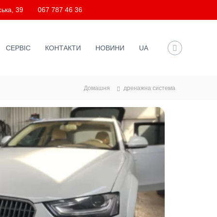
ька, 39
067 787 46 36
СЕРВІС
КОНТАКТИ
НОВИНИ
UA
Домашня
дренажна система