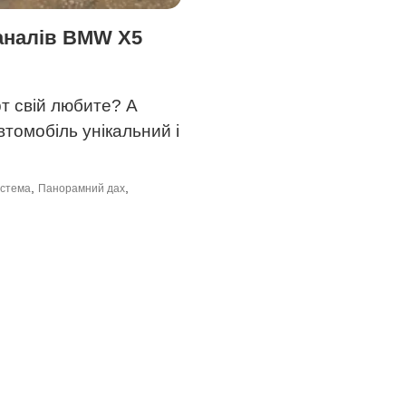
аналів BMW X5
т свій любите? А
томобіль унікальний і
,
,
истема
Панорамний дах