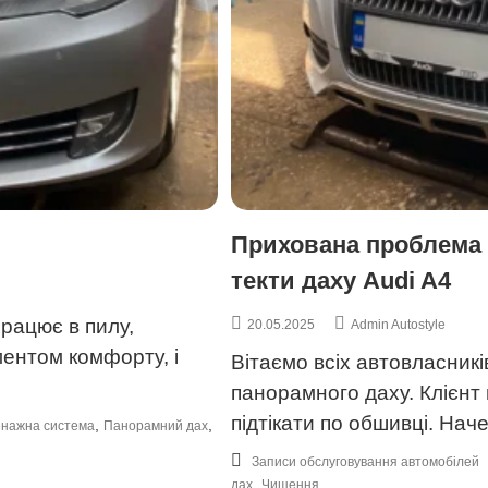
Прихована проблема 
текти даху Audi A4
працює в пилу,
20.05.2025
Admin Autostyle
ментом комфорту, і
Вітаємо всіх автовласникі
панорамного даху. Клієнт
підтікати по обшивці. Нач
,
,
енажна система
Панорамний дах
Записи обслуговування автомобілей
,
дах
Чищення