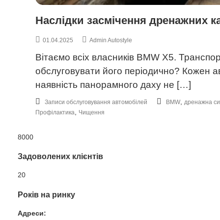
Наслідки засмічення дренажних к
01.04.2025
Admin Autostyle
Вітаємо всіх власників BMW X5. Транспор
обслуговувати його періодично? Кожен ав
наявність панорамного даху не […]
,
Записи обслуговування автомобілей
BMW
дренажна с
,
Профілактика
Чищення
8000
Задоволених клієнтів
20
Років на ринку
Адреси: