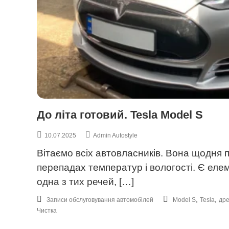
в
к
а
о
н
в
н
і
я
в
Х
а
р
к
і
До літа готовий. Tesla Model S
в
,
10.07.2025
Admin Autostyle
У
к
Вітаємо всіх автовласників. Вона щодня 
р
перепадах температур і вологості. Є еле
а
одна з тих речей, […]
ї
н
,
,
Записи обслуговування автомобілей
Model S
Tesla
др
а
Чистка
.