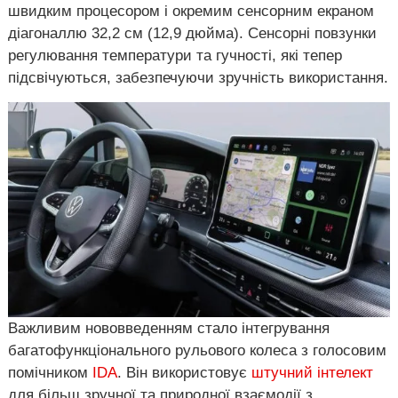
швидким процесором і окремим сенсорним екраном
діагоналлю 32,2 см (12,9 дюйма). Сенсорні повзунки
регулювання температури та гучності, які тепер
підсвічуються, забезпечуючи зручність використання.
Важливим нововведенням стало інтегрування
багатофункціонального рульового колеса з голосовим
помічником
IDA
. Він використовує
штучний інтелект
для більш зручної та природної взаємодії з