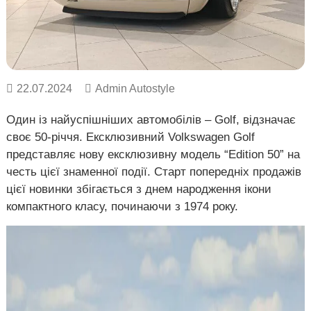
о
в
Х
в
а
і
р
к
і
в
22.07.2024
Admin Autostyle
,
У
Один із найуспішніших автомобілів – Golf, відзначає
к
р
своє 50-річчя. Ексклюзивний Volkswagen Golf
а
представляє нову ексклюзивну модель “Edition 50” на
ї
честь цієї знаменної події. Старт попередніх продажів
н
а
цієї новинки збігається з днем народження ікони
.
компактного класу, починаючи з 1974 року.