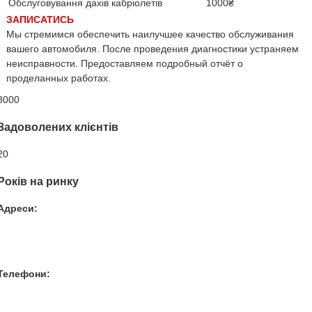
Обслуговування дахів кабріолетів
1000₴
ЗАПИСАТИСЬ
Мы стремимся обеспечить наилучшее качество обслуживания
вашего автомобиля. После проведения диагностики устраняем
неисправности. Предоставляем подробный отчёт о
проделанных работах.
8000
Задоволених клієнтів
20
Років на ринку
Адреси:
Вул. Гвардійців-Залізничників 11
Провул. Симферопольський 2
Вул. Конторська 39
Телефони:
+38 050 100 03 25
+38 067 500 69 00