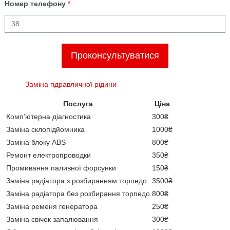
Номер телефону
*
Проконсультуватися
Заміна гідравличної рідини
Послуга
Ціна
Комп’ютерна діагностика
300₴
Заміна склопідйомника
1000₴
Заміна блоку ABS
800₴
Ремонт електропроводки
350₴
Промивання паливної форсунки
150₴
Заміна радіатора з розбиранням торпедо
3500₴
Заміна радіатора без розбирання торпедо
800₴
Заміна ременя генератора
250₴
Заміна свічок запалювання
300₴