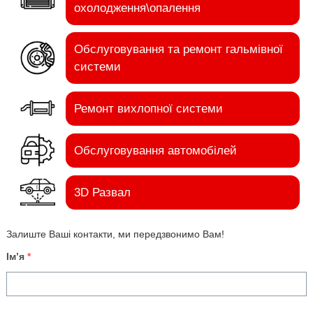
охолодження\опалення
Обслуговування та ремонт гальмівної
системи
Ремонт вихлопної системи
Обслуговування автомобілей
3D Развал
Залиште Ваші контакти, ми передзвонимо Вам!
Ім’я
*