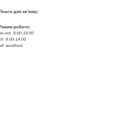
+38 067 787 46 36
Пошта для зв’язку:
bogkoavto@gmail.com
Режим роботи:
пн-пт: 9:00-18:00
сб: 9:00-14:00
нд: вихідний