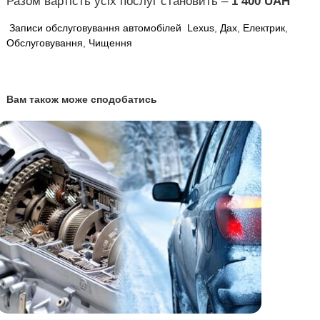
Разом вартість усіх послуг становить –
1 400 UAH
Записи обслуговування автомобілей
Lexus
,
Дах
,
Електрик
,
Обслуговування
,
Чищення
Вам також може сподобатись