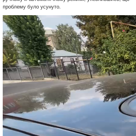
проблему було усунуто.