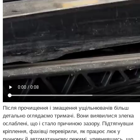
Після прочищення і змащення ущільнювачів більш
детально оглядаємо тримачі. Вони виявилися злегка
ослаблені, що і стало причиною зазору. Підтягнувши
кріплення, фахівці перевірили, як працює люк у
ручному й автоматичному режимі, упевнившись, що