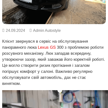
о
в
Х
в
а
і
р
к
і
в
24.09.2024
Admin Autostyle
,
У
Клієнт звернувся в сервіс на обслуговування
к
р
панорамного люка
Lexus GS
300 з проблемою роботи
а
розсувного механізму. Люк западав всередину,
ї
утворюючи зазор, який заважав його коректній роботі.
н
а
Це могло створити ризик протікання і загалом
.
погіршує комфорт у салоні. Важливо регулярно
обслуговувати свій автомобіль, дах не стає
винятком.