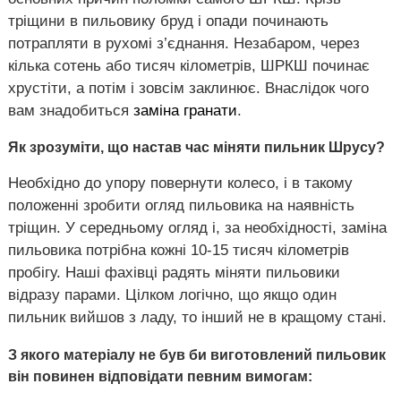
тріщини в пильовику бруд і опади починають
потрапляти в рухомі з’єднання. Незабаром, через
кілька сотень або тисяч кілометрів, ШРКШ починає
хрустіти, а потім і зовсім заклинює. Внаслідок чого
вам знадобиться
заміна гранати
.
Як зрозуміти, що настав час міняти пильник Шрусу?
Необхідно до упору повернути колесо, і в такому
положенні зробити огляд пильовика на наявність
тріщин. У середньому огляд і, за необхідності, заміна
пильовика потрібна кожні 10-15 тисяч кілометрів
пробігу. Наші фахівці радять міняти пильовики
відразу парами. Цілком логічно, що якщо один
пильник вийшов з ладу, то інший не в кращому стані.
З якого матеріалу не був би виготовлений пильовик
він повинен відповідати певним вимогам: