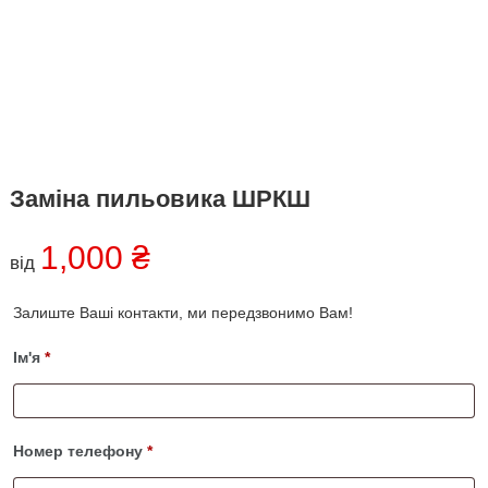
о
в
Х
в
а
і
р
к
і
в
,
У
к
Заміна пильовика ШРКШ
р
а
1,000
₴
ї
від
н
а
.
Залиште Ваші контакти, ми передзвонимо Вам!
Ім'я
*
Номер телефону
*