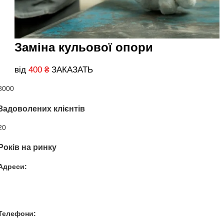
Заміна кульової опори
від
400
₴
ЗАКАЗАТЬ
8000
Задоволених клієнтів
20
Років на ринку
Адреси:
Вул. Гвардійців-Залізничників 11
Провул. Симферопольський 2
Вул. Конторська 39
Телефони:
+38 050 100 03 25