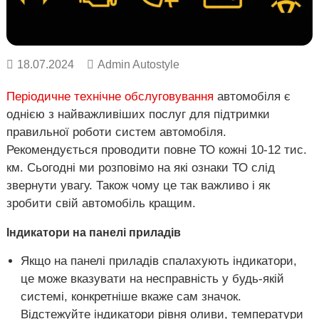
о
в
Х
в
а
і
р
к
18.07.2024
Admin Autostyle
і
в
Періодичне технічне обслуговування
автомобіля є
,
У
однією з найважливіших послуг для підтримки
к
правильної роботи систем автомобіля.
р
Рекомендується проводити повне ТО кожні 10-12 тис.
а
ї
км. Сьогодні ми розповімо на які ознаки ТО слід
н
звернути увагу. Також чому це так важливо і як
а
зробити свій автомобіль кращим.
.
Індикатори на панелі приладів
Якщо на панелі приладів спалахують індикатори,
це може вказувати на несправність у будь-якій
системі, конкретніше вкаже сам значок.
Відстежуйте індикатори рівня оливи, температури