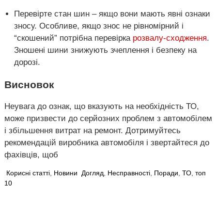
Перевірте стан шин – якщо вони мають явні ознаки
зносу. Особливе, якщо знос не рівномірний і
“скошений” потрібна перевірка
розвалу-сходження
.
Зношені шини знижують зчеплення і безпеку на
дорозі.
Висновок
Неувага до ознак, що вказують на необхідність ТО,
може призвести до серйозних проблем з автомобілем
і збільшення витрат на ремонт. Дотримуйтесь
рекомендацій виробника автомобіля і звертайтеся до
фахівців, щоб
Корисні статті
,
Новини
Догляд
,
Несправності
,
Поради
,
ТО
,
топ
10