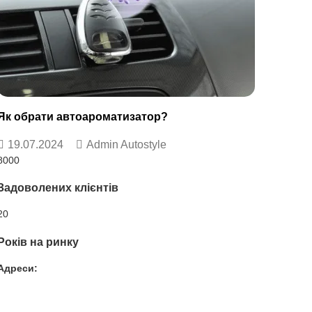
Як обрати автоароматизатор?
19.07.2024
Admin Autostyle
8000
Задоволених клієнтів
20
Років на ринку
Адреси:
Вул. Гвардійців-Залізничників 11
Провул. Симферопольський 2