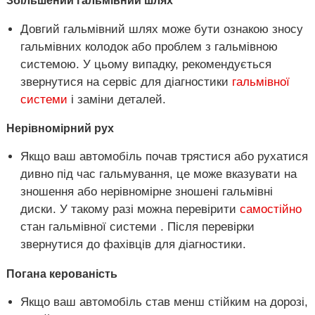
Збільшений гальмівний шлях
Довгий гальмівний шлях може бути ознакою зносу
гальмівних колодок або проблем з гальмівною
системою. У цьому випадку, рекомендується
звернутися на сервіс для діагностики
гальмівної
системи
і заміни деталей.
Нерівномірний рух
Якщо ваш автомобіль почав трястися або рухатися
дивно під час гальмування, це може вказувати на
зношення або нерівномірне зношені гальмівні
диски. У такому разі можна перевірити
самостійно
стан гальмівної системи . Після перевірки
звернутися до фахівців для діагностики.
Погана керованість
Якщо ваш автомобіль став менш стійким на дорозі,