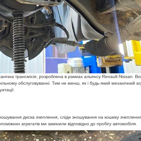
нічна трансмісія, розроблена в рамках альянсу Renault-Nissan. Во
ильному обслуговуванні. Тим не менш, як і будь-який механічний аг
уатації.
ношування диска зчеплення, сліди зношування на кошику зчеплення,
оміжних агрегатів ми замінили відповідно до пробігу автомобіля.