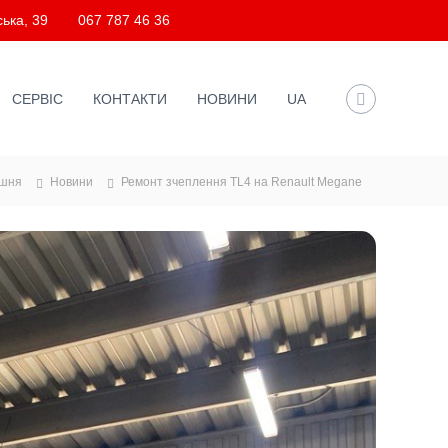
ька, 39
067 787 46 36
СЕРВІС
КОНТАКТИ
НОВИНИ
UA
шня
Новини
Ремонт зчеплення TL4 на Renault Megane