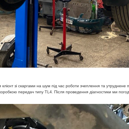
вся клієнт зі скаргами на шум під час роботи зчеплення та утруднен
робкою передач типу TL4. Після проведення діагностики ми погодили