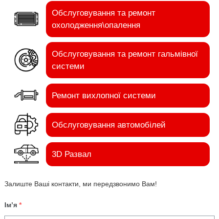
Обслуговування та ремонт
охолодження\опалення
Обслуговування та ремонт гальмівної
системи
Ремонт вихлопної системи
Обслуговування автомобілей
3D Развал
Залиште Ваші контакти, ми передзвонимо Вам!
Ім’я
*