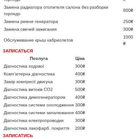
Замена радиатора отопителя салона без разборки
800₴
торпедо
Замена ремня генератора
250₴
Замена свечей зажигания
300₴
1000
Обслуживание крыш кабриолетов
₴
ЗАПИСАТЬСЯ
Послуга
Ціна
Діагностика ходової
300₴
Комп’ютерна діагностика
400₴
Замір компресії двигуна
300₴
Діагностика витоків CO2
500₴
Діагностика димогенератором
400₴
Діагностика системи охолодження
300₴
Діагностика системи запалювання
400₴
Діагностика електропроводки
300₴
Діагностика лакофарб. покриття
200₴
ЗАПИСАТИСЬ