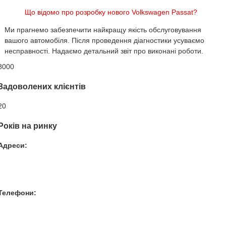
Що відомо про розробку нового Volkswagen Passat?
Ми прагнемо забезпечити найкращу якість обслуговування
вашого автомобіля. Після проведення діагностики усуваємо
несправності. Надаємо детальний звіт про виконані роботи.
8000
Задоволених клієнтів
20
Років на ринку
Адреси:
Вул. Гвардійців-Залізничників 11
Провул. Симферопольський 2
Вул. Конторська 39
Телефони:
+38 050 100 03 25
+38 067 500 69 00
+38 067 787 46 36