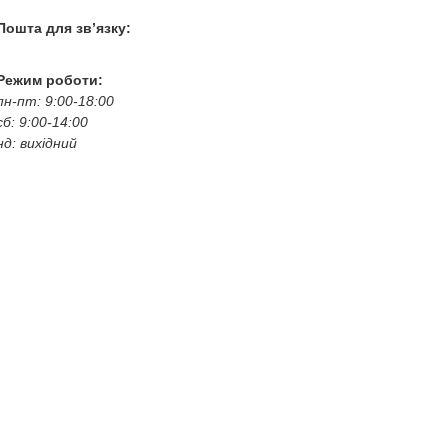
Пошта для зв’язку:
bogkoavto@gmail.com
Режим роботи:
пн-пт: 9:00-18:00
сб: 9:00-14:00
нд: вихідний