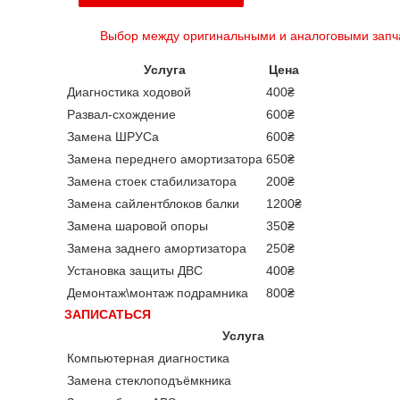
Выбор между оригинальными и аналоговыми запч
Услуга
Цена
Диагностика ходовой
400₴
Развал-схождение
600₴
Замена ШРУСа
600₴
Замена переднего амортизатора
650₴
Замена стоек стабилизатора
200₴
Замена сайлентблоков балки
1200₴
Замена шаровой опоры
350₴
Замена заднего амортизатора
250₴
Установка защиты ДВС
400₴
Демонтаж\монтаж подрамника
800₴
ЗАПИСАТЬСЯ
Услуга
Компьютерная диагностика
Замена стеклоподъёмкника