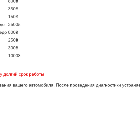
800₴
350₴
150₴
едо
3500₴
педо
800₴
250₴
300₴
1000₴
у долгий срок работы
вания вашего автомобиля. После проведения диагностики устраня