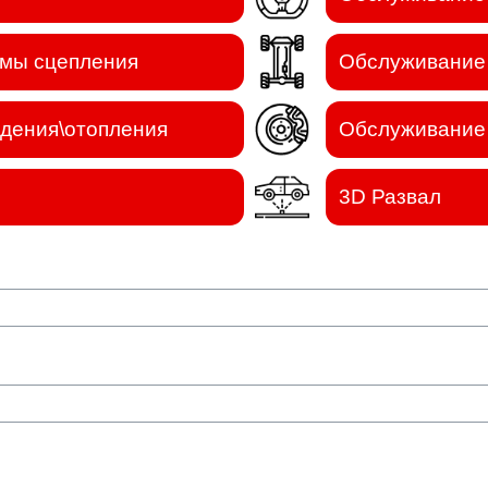
емы сцепления
Обслуживание 
дения\отопления
Обслуживание 
3D Развал