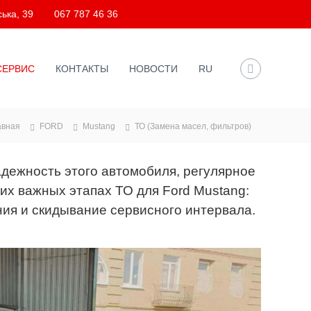
ька, 39
067 787 46 36
СЕРВИС
КОНТАКТЫ
НОВОСТИ
RU
авная
FORD
Mustang
ТО (Замена масел, фильтров)
адежность этого автомобиля, регулярное
их важных этапах ТО для Ford Mustang:
ния и скидывание сервисного интервала.