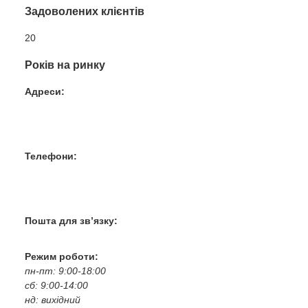
Задоволених клієнтів
20
Років на ринку
Адреси:
Вул. Гвардійців-Залізничників 11
Провул. Симферопольський 2
Вул. Конторська 39
Телефони:
+38 050 100 03 25
+38 067 500 69 00
+38 067 787 46 36
Пошта для зв’язку:
bogkoavto@gmail.com
Режим роботи:
пн-пт: 9:00-18:00
сб: 9:00-14:00
нд: вихідний