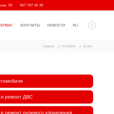
ька, 39
067 787 46 36
СЕРВИС
КОНТАКТЫ
НОВОСТИ
RU
Главная
HYUNDAI
Accent
втомобиля
 и ремонт ДВС
и ремонт рулевого управления