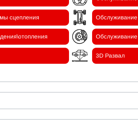
емы сцепления
Обслуживание 
дения\отопления
Обслуживание 
3D Развал