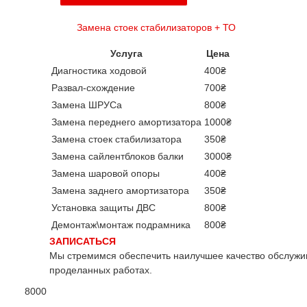
Замена стоек стабилизаторов + ТО
Услуга
Цена
Диагностика ходовой
400₴
Развал-схождение
700₴
Замена ШРУСа
800₴
Замена переднего амортизатора
1000₴
Замена стоек стабилизатора
350₴
Замена сайлентблоков балки
3000₴
Замена шаровой опоры
400₴
Замена заднего амортизатора
350₴
Установка защиты ДВС
800₴
Демонтаж\монтаж подрамника
800₴
ЗАПИСАТЬСЯ
Мы стремимся обеспечить наилучшее качество обслужи
проделанных работах.
8000