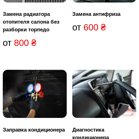
с
т
Замена радиатора
Замена антифриза
и
отопителя салона без
от
600
₴
разборки торпедо
от
800
₴
Заправка кондиционера
Диагностика
кондиционера