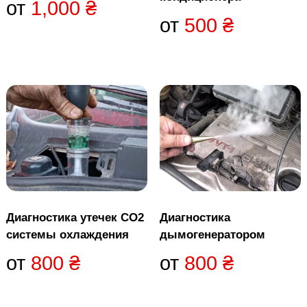
от
1,000
₴
от
500
₴
Диагностика утечек CO2
Диагностика
системы охлаждения
дымогенератором
от
800
₴
от
800
₴