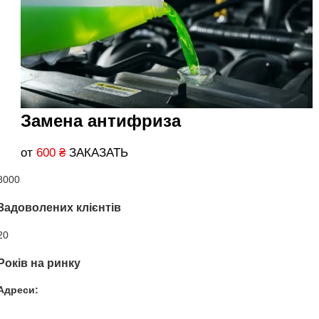
Замена антифриза
от
600
₴
ЗАКАЗАТЬ
8000
Задоволених клієнтів
20
Років на ринку
Адреси:
Вул. Гвардійців-Залізничників 11