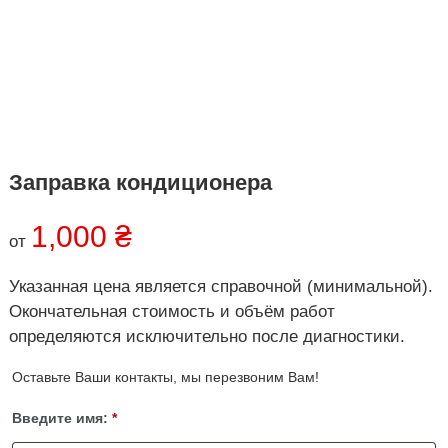
к
а
р
о
ь
в
к
е
о
в
е
,
У
к
Заправка кондиционера
р
а
1,000
₴
и
от
н
а
Указанная цена является справочной (минимальной).
Окончательная стоимость и объём работ
определяются исключительно после диагностики.
Оставьте Ваши контакты, мы перезвоним Вам!
Введите имя:
*