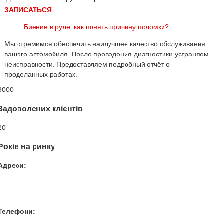
ЗАПИСАТЬСЯ
Биение в руле: как понять причину поломки?
Мы стремимся обеспечить наилучшее качество обслуживания
вашего автомобиля. После проведения диагностики устраняем
неисправности. Предоставляем подробный отчёт о
проделанных работах.
8000
Задоволених клієнтів
20
Років на ринку
Адреси:
Вул. Гвардійців-Залізничників 11
Провул. Симферопольський 2
Вул. Конторська 39
Телефони: