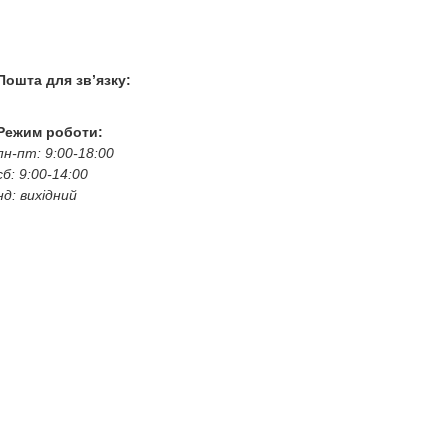
+38 050 100 03 25
+38 067 500 69 00
+38 067 787 46 36
Пошта для зв’язку:
bogkoavto@gmail.com
Режим роботи:
пн-пт: 9:00-18:00
сб: 9:00-14:00
нд: вихідний