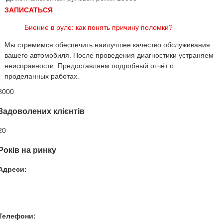
ЗАПИСАТЬСЯ
Биение в руле: как понять причину поломки?
Мы стремимся обеспечить наилучшее качество обслуживания
вашего автомобиля. После проведения диагностики устраняем
неисправности. Предоставляем подробный отчёт о
проделанных работах.
8000
Задоволених клієнтів
20
Років на ринку
Адреси:
Вул. Гвардійців-Залізничників 11
Провул. Симферопольський 2
Вул. Конторська 39
Телефони: