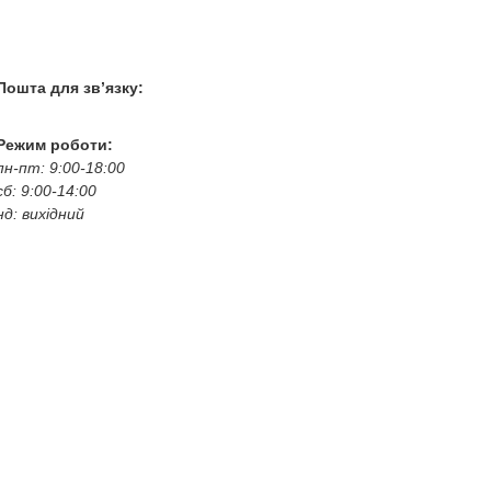
+38 050 100 03 25
+38 067 500 69 00
+38 067 787 46 36
Пошта для зв’язку:
bogkoavto@gmail.com
Режим роботи:
пн-пт: 9:00-18:00
сб: 9:00-14:00
нд: вихідний