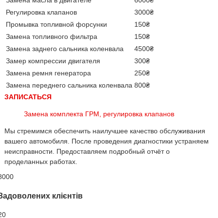
Замена масла в двигателе
6000₴
Регулировка клапанов
3000₴
Промывка топливной форсунки
150₴
Замена топливного фильтра
150₴
Замена заднего сальника коленвала
4500₴
Замер компрессии двигателя
300₴
Замена ремня генератора
250₴
Замена переднего сальника коленвала
800₴
ЗАПИСАТЬСЯ
Замена комплекта ГРМ, регулировка клапанов
Мы стремимся обеспечить наилучшее качество обслуживания
вашего автомобиля. После проведения диагностики устраняем
неисправности. Предоставляем подробный отчёт о
проделанных работах.
8000
Задоволених клієнтів
20