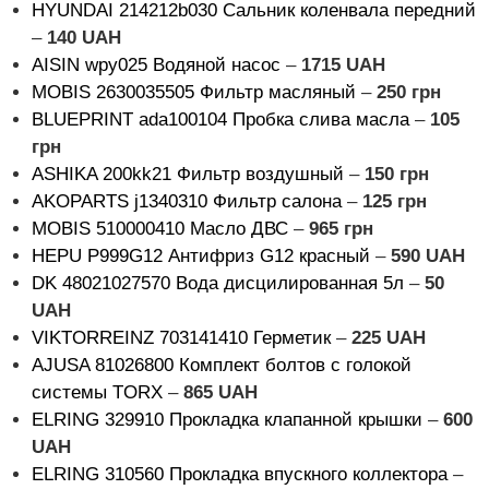
HYUNDAI 214212b030 Сальник коленвала передний
–
140
UAH
AISIN wpy025 Водяной насос
–
1715
UAH
MOBIS 2630035505 Фильтр масляный
–
250 грн
BLUEPRINT ada100104 Пробка слива масла
–
105
грн
ASHIKA 200kk21 Фильтр воздушный
–
150 грн
AKOPARTS j1340310 Фильтр салона
–
125 грн
MOBIS 510000410 Масло ДВС
–
965 грн
HEPU P999G12 Антифриз G12 красный
–
590
UAH
DK 48021027570 Вода дисцилированная 5л
–
50
UAH
VIKTORREINZ 703141410 Герметик
–
225
UAH
AJUSA 81026800 Комплект болтов с голокой
системы TORX
–
865
UAH
ELRING 329910 Прокладка клапанной крышки
–
600
UAH
ELRING 310560 Прокладка впускного коллектора
–