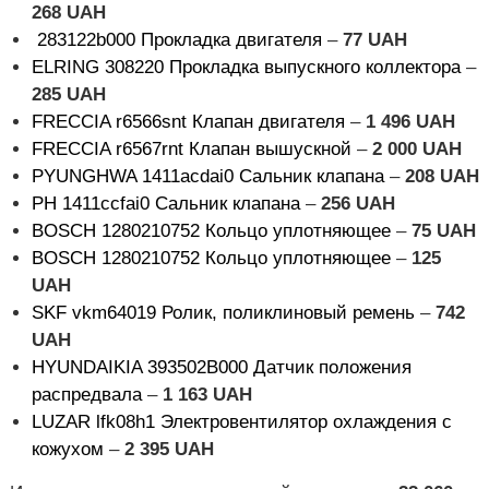
268
UAH
283122b000 Прокладка двигателя
–
77
UAH
ELRING 308220 Прокладка выпускного коллектора
–
285
UAH
FRECCIA r6566snt Клапан двигателя
–
1 496
UAH
FRECCIA r6567rnt Клапан вышускной
–
2 000
UAH
PYUNGHWA 1411acdai0 Сальник клапана
–
208
UAH
PH 1411ccfai0 Сальник клапана
–
256
UAH
BOSCH 1280210752 Кольцо уплотняющее
–
75
UAH
BOSCH 1280210752 Кольцо уплотняющее
–
125
UAH
SKF vkm64019 Ролик, поликлиновый ремень
–
742
UAH
HYUNDAIKIA 393502B000 Датчик положения
распредвала
–
1 163
UAH
LUZAR lfk08h1 Электровентилятор охлаждения с
кожухом
–
2 395
UAH