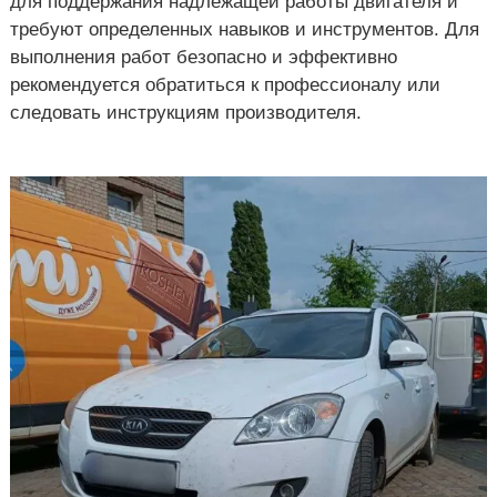
для поддержания надлежащей работы двигателя и
к
а
требуют определенных навыков и инструментов. Для
р
о
выполнения работ безопасно и эффективно
ь
в
к
рекомендуется обратиться к профессионалу или
е
о
следовать инструкциям производителя.
в
е
,
У
к
р
а
и
н
а