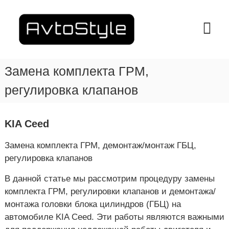
П
е
A
С
т
р
v
а
е
t
н
й
o
ц
т
и
S
Замена комплекта ГРМ,
и
я
t
к
Т
регулировка клапанов
y
е
с
х
о
l
о
д
e
б
KIA Ceed
е
–
с
р
л
С
ж
у
Замена комплекта ГРМ, демонтаж/монтаж ГБЦ,
Т
ж
и
регулировка клапанов
О
и
м
в
В
о
В данной статье мы рассмотрим процедуру замены
а
м
Х
н
комплекта ГРМ, регулировки клапанов и демонтажа/
у
а
и
монтажа головки блока цилиндров (ГБЦ) на
я
р
автомобиле KIA Ceed. Эти работы являются важными
в
ь
Х