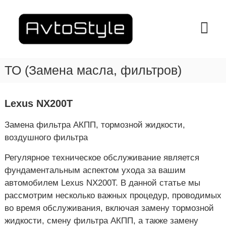
П
е
A
С
т
р
v
а
е
t
н
й
o
ц
т
и
S
ТО (Замена масла, фильтров)
и
я
t
к
Т
y
е
с
х
о
l
Lexus NX200T
о
д
e
б
е
Замена фильтра АКПП, тормозной жидкости,
–
с
р
л
С
воздушного фильтра
ж
у
Т
ж
и
Регулярное техническое обслуживание является
О
и
м
фундаментальным аспектом ухода за вашим
в
В
о
а
автомобилем Lexus NX200T. В данной статье мы
м
Х
н
рассмотрим несколько важных процедур, проводимых
у
а
и
я
во время обслуживания, включая замену тормозной
р
в
жидкости, смену фильтра АКПП, а также замену
ь
Х