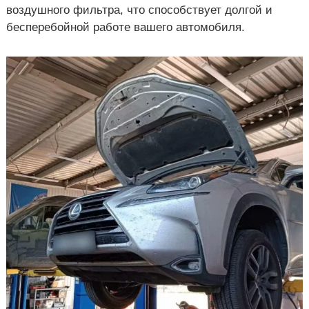
воздушного фильтра, что способствует долгой и
к
а
р
бесперебойной работе вашего автомобиля.
о
ь
в
к
е
о
в
е
,
У
к
р
а
и
н
а