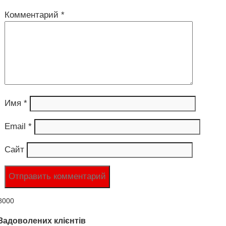
Комментарий
*
Имя
*
Email
*
Сайт
8000
Задоволених клієнтів