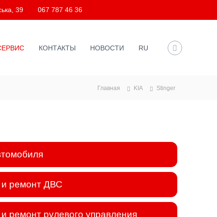
ька, 39
067 787 46 36
СЕРВИС
КОНТАКТЫ
НОВОСТИ
RU
Главная
KIA
Stinger
втомобиля
 и ремонт ДВС
и ремонт рулевого управления