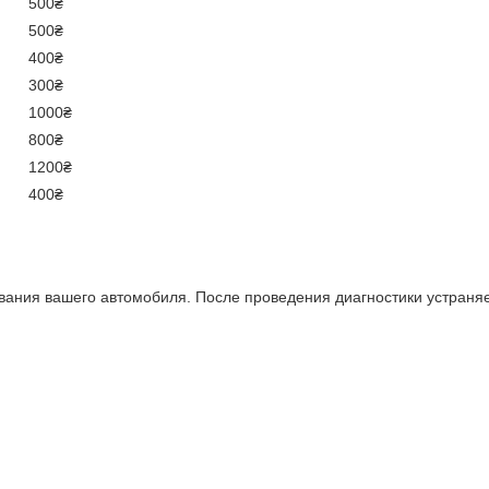
500₴
500₴
400₴
300₴
1000₴
800₴
1200₴
400₴
вания вашего автомобиля. После проведения диагностики устраня