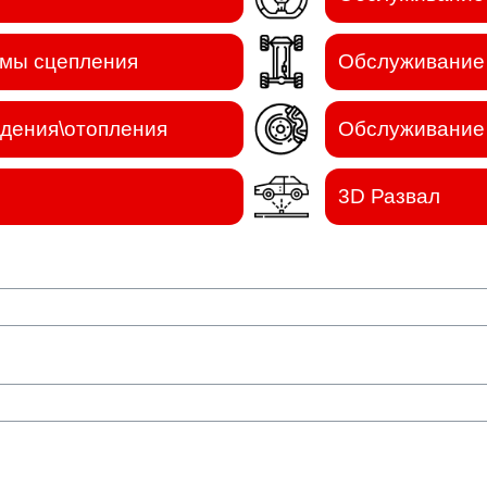
емы сцепления
Обслуживание 
дения\отопления
Обслуживание 
3D Развал