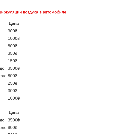
иркуляции воздуха в автомобиле
Цена
300₴
1000₴
800₴
350₴
150₴
едо
3500₴
педо
800₴
250₴
300₴
1000₴
Цена
едо
3500₴
педо
800₴