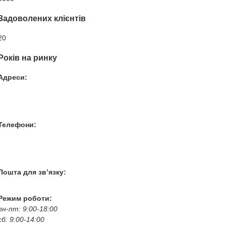
Задоволених клієнтів
20
Років на ринку
Адреси:
Вул. Гвардійців-Залізничників 11
Провул. Симферопольський 2
Вул. Конторська 39
Телефони:
+38 050 100 03 25
+38 067 500 69 00
+38 067 787 46 36
Пошта для зв’язку:
bogkoavto@gmail.com
Режим роботи:
пн-пт: 9:00-18:00
сб: 9:00-14:00