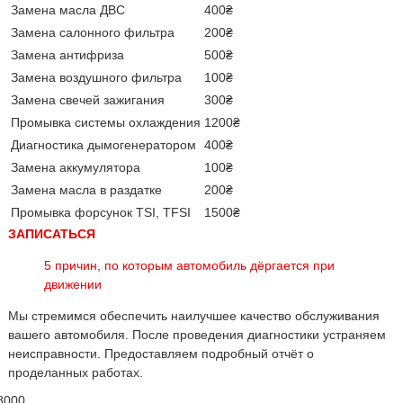
Замена масла ДВС
400₴
Замена салонного фильтра
200₴
Замена антифриза
500₴
Замена воздушного фильтра
100₴
Замена свечей зажигания
300₴
Промывка системы охлаждения
1200₴
Диагностика дымогенератором
400₴
Замена аккумулятора
100₴
Замена масла в раздатке
200₴
Промывка форсунок TSI, TFSI
1500₴
ЗАПИСАТЬСЯ
5 причин, по которым автомобиль дёргается при
движении
Мы стремимся обеспечить наилучшее качество обслуживания
вашего автомобиля. После проведения диагностики устраняем
неисправности. Предоставляем подробный отчёт о
проделанных работах.
8000