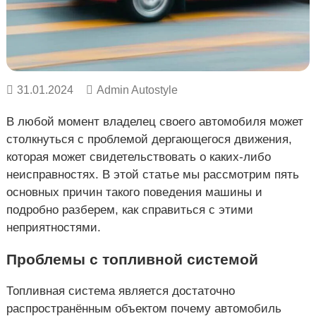
к
а
р
о
ь
в
к
е
о
в
е
31.01.2024
Admin Autostyle
,
У
В любой момент владелец своего автомобиля может
к
р
столкнуться с проблемой дергающегося движения,
а
которая может свидетельствовать о каких-либо
и
неисправностях. В этой статье мы рассмотрим пять
н
а
основных причин такого поведения машины и
подробно разберем, как справиться с этими
неприятностями.
Проблемы с топливной системой
Топливная система является достаточно
распространённым объектом почему автомобиль