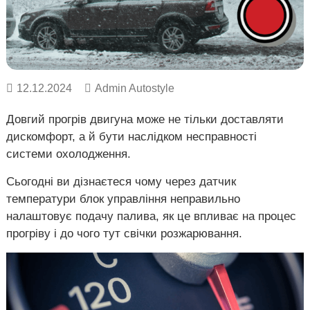
о
в
Х
в
а
і
р
к
і
в
12.12.2024
Admin Autostyle
,
У
Довгий прогрів двигуна може не тільки доставляти
к
р
дискомфорт, а й бути наслідком несправності
а
системи охолодження.
ї
н
Сьогодні ви дізнаєтеся чому через датчик
а
.
температури блок управління неправильно
налаштовує подачу палива, як це впливає на процес
прогріву і до чого тут свічки розжарювання.