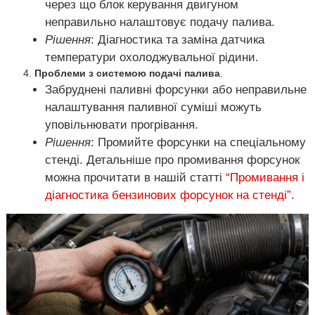
через що блок керування двигуном
неправильно налаштовує подачу палива.
Рішення
: Діагностика та заміна датчика
температури охолоджувальної рідини.
Проблеми з системою подачі палива
.
Забруднені паливні форсунки або неправильне
налаштування паливної суміші можуть
уповільнювати прогрівання.
Рішення
: Промийте форсунки на спеціальному
стенді. Детальніше про промивання форсунок
можна прочитати в нашій статті
“Промивання і
діагностика бензинових форсунок на стенді”
.