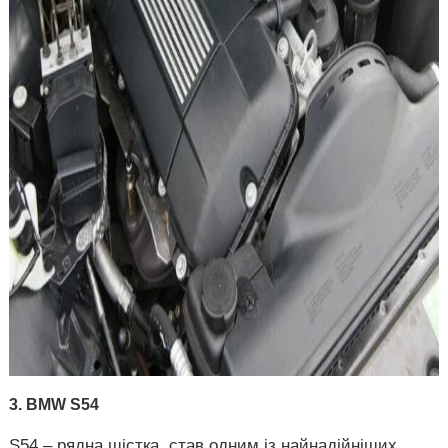
3. BMW S54
S54 – рядна шістка, став одним із найнадійніших