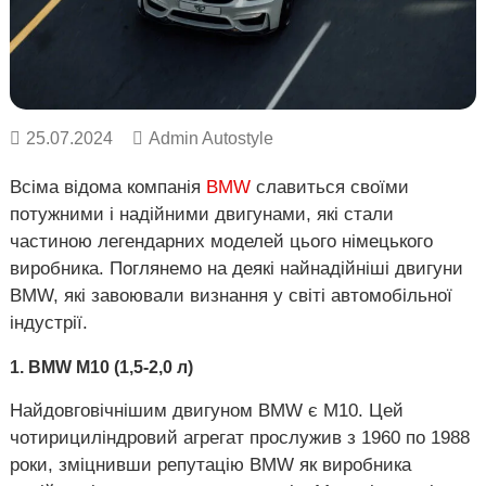
о
в
Х
в
а
і
р
к
і
в
25.07.2024
Admin Autostyle
,
У
Всіма відома компанія
B
MW
славиться своїми
к
р
потужними і надійними двигунами, які стали
а
частиною легендарних моделей цього німецького
ї
виробника. Поглянемо на деякі найнадійніші двигуни
н
а
BMW, які завоювали визнання у світі автомобільної
.
індустрії.
1. BMW М10 (1,5-2,0 л)
Найдовговічнішим двигуном BMW є М10. Цей
чотирициліндровий агрегат прослужив з 1960 по 1988
роки, зміцнивши репутацію BMW як виробника