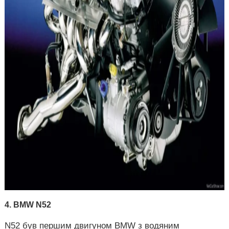
4. BMW N52
N52 був першим двигуном BMW з водяним