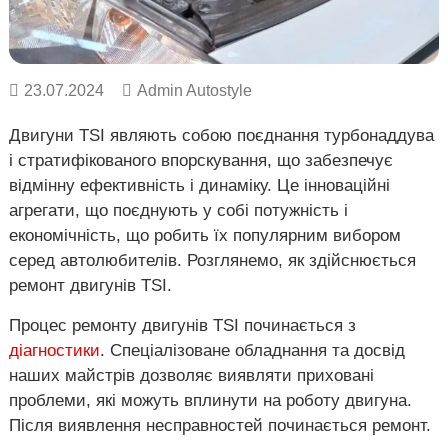
о
в
Х
в
а
і
р
к
23.07.2024
Admin Autostyle
і
в
Двигуни TSI являють собою поєднання турбонаддува
,
У
і стратифікованого впорскування, що забезпечує
к
відмінну ефективність і динаміку. Це інноваційні
р
агрегати, що поєднують у собі потужність і
а
ї
економічність, що робить їх популярним вибором
н
серед автолюбителів. Розглянемо, як здійснюється
а
ремонт двигунів TSI.
.
Процес ремонту двигунів TSI починається з
діагностики
. Спеціалізоване обладнання та досвід
наших майстрів дозволяє виявляти приховані
проблеми, які можуть вплинути на роботу двигуна.
Після виявлення несправностей починається ремонт.