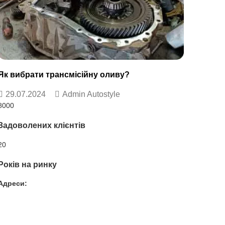
Як вибрати трансмісійну оливу?
29.07.2024
Admin Autostyle
8000
Задоволених клієнтів
20
Років на ринку
Адреси:
Вул. Гвардійців-Залізничників 11
Провул. Симферопольський 2
Вул. Конторська 39