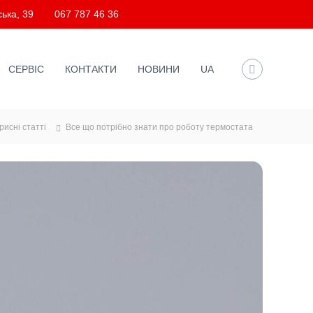
ька, 39
067 787 46 36
СЕРВІС
КОНТАКТИ
НОВИНИ
UA
рисні статті
Все що потрібно знати про роботу термостата