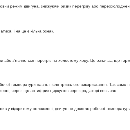
ловий режим двигуна, знижуючи ризик перегріву або переохолоджен
ися, і на це є кілька ознак.
 або з’являється перегрів на холостому ходу. Це означає, що термо
бочої температури навіть після тривалого використання. Так само п
женні, через що антифриз циркулює через радіаторі весь час.
нив у відкритому положенні, двигун не досягає робочої температур