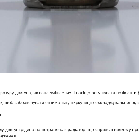
атуру двигуна, як вона змінюється і навіщо регулювати потік
анти
ак, щоб забезпечувати оптимальну циркуляцію охолоджувальної рід
?
му
двигуні рідина не потрапляє в радіатор, що сприяє швидкому про
одження.