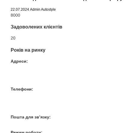
22.07.2024
Admin Autostyle
8000
Задоволених клієнтів
20
Років на ринку
Адреси:
Вул. Гвардійців-Залізничників 11
Провул. Симферопольський 2
Вул. Конторська 39
Телефони:
+38 050 100 03 25
+38 067 500 69 00
+38 067 787 46 36
Пошта для зв’язку:
bogkoavto@gmail.com
Режим роботи: