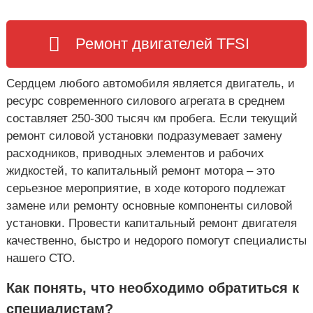
к
а
р
о
ь
Ремонт двигателей TFSI
в
к
е
о
в
Сердцем любого автомобиля является двигатель, и
е
,
ресурс современного силового агрегата в среднем
У
составляет 250-300 тысяч км пробега. Если текущий
к
ремонт силовой установки подразумевает замену
р
а
расходников, приводных элементов и рабочих
и
жидкостей, то капитальный ремонт мотора – это
н
а
серьезное мероприятие, в ходе которого подлежат
замене или ремонту основные компоненты силовой
установки. Провести капитальный ремонт двигателя
качественно, быстро и недорого помогут специалисты
нашего СТО.
Как понять, что необходимо обратиться к
специалистам?