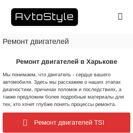
П
е
A
С
т
р
v
а
е
t
н
й
o
ц
т
и
S
Ремонт двигателей
и
я
t
к
Т
y
е
с
х
о
l
Ремонт двигателей в Харькове
о
д
e
б
е
–
с
Мы понимаем, что двигатель - сердце вашего
р
л
С
автомобиля. Здесь мы расскажем о наших этапах
ж
у
Т
диагностики, причинах поломок и последствиях, а
ж
и
О
и
м
также предложим более подробные материалы для
в
В
о
тех, кто хочет глубже понять процессы ремонта.
а
м
Х
н
у
а
и
я
Ремонт двигателей TSI
р
в
ь
Х