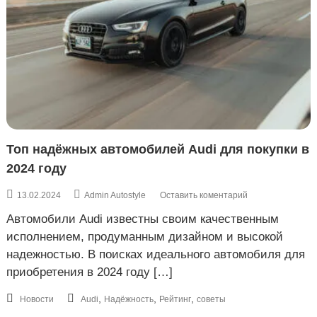
Топ надёжных автомобилей Audi для покупки в
2024 году
к
13.02.2024
Admin Autostyle
Оставить коментарий
Т
Автомобили Audi известны своим качественным
о
п
исполнением, продуманным дизайном и высокой
н
надежностью. В поисках идеального автомобиля для
а
приобретения в 2024 году […]
д
ё
ж
,
,
,
Новости
Audi
Надёжность
Рейтинг
советы
н