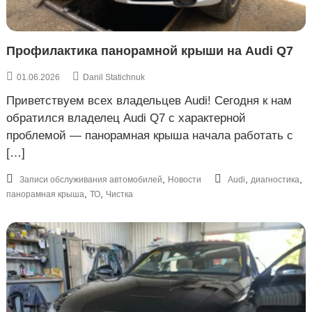
к
а
р
о
ь
в
к
Профилактика панорамной крыши на Audi Q7
е
о
в
01.06.2026
Danil Statichnuk
е
,
Приветствуем всех владельцев Audi! Сегодня к нам
У
обратился владелец Audi Q7 с характерной
к
проблемой — панорамная крыша начала работать с
р
а
[…]
и
н
,
,
,
Записи обслуживания автомобилей
Новости
Audi
диагностика
а
,
,
панорамная крыша
ТО
Чистка