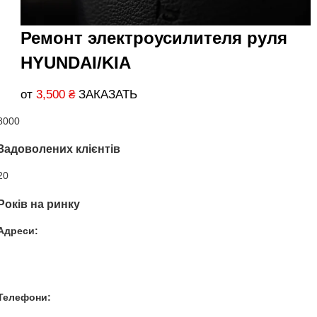
Ремонт электроусилителя руля
HYUNDAI/KIA
от
3,500
₴
ЗАКАЗАТЬ
8000
Задоволених клієнтів
20
Років на ринку
Адреси:
Вул. Гвардійців-Залізничників 11
Провул. Симферопольський 2
Вул. Конторська 39
Телефони:
+38 050 100 03 25