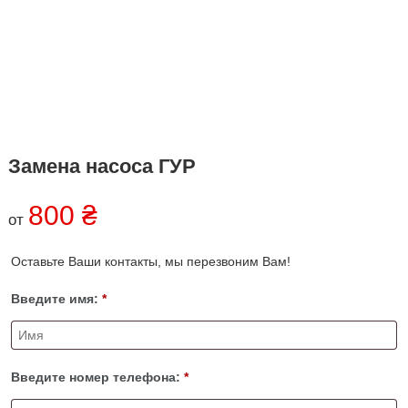
к
а
р
о
ь
в
к
е
о
в
е
,
У
к
Замена насоса ГУР
р
а
800
₴
и
от
н
а
Оставьте Ваши контакты, мы перезвоним Вам!
Введите имя:
*
Введите номер телефона:
*