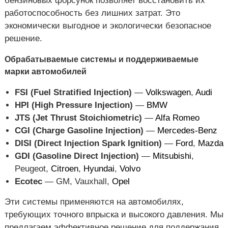
бензиновых форсунок позволяет восстановить их
работоспособность без лишних затрат. Это
экономически выгодное и экологически безопасное
решение.
Обрабатываемые системы и поддерживаемые
марки автомобилей
FSI (Fuel Stratified Injection)
—
Volkswagen
,
Audi
HPI (High Pressure Injection)
—
BMW
JTS (Jet Thrust Stoichiometric)
—
Alfa Romeo
CGI (Charge Gasoline Injection)
—
Mercedes-Benz
DISI (Direct Injection Spark Ignition)
—
Ford
,
Mazda
GDI (Gasoline Direct Injection)
—
Mitsubishi
,
Peugeot,
Citroen
,
Hyundai
,
Volvo
Ecotec
— GM, Vauxhall,
Opel
Эти системы применяются на автомобилях,
требующих точного впрыска и высокого давления. Мы
предлагаем эффективное решение для поддержания