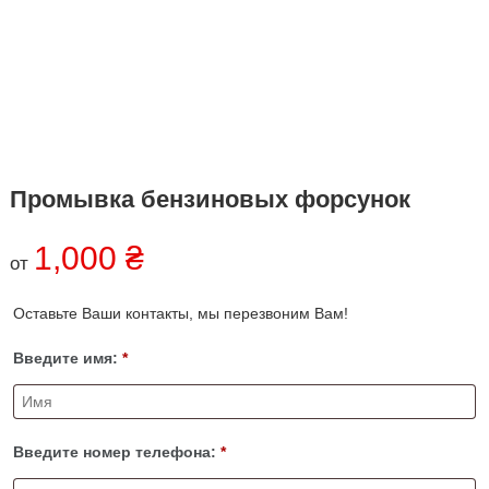
к
а
р
о
ь
в
к
е
о
в
е
,
У
к
Промывка бензиновых форсунок
р
а
1,000
₴
и
от
н
а
Оставьте Ваши контакты, мы перезвоним Вам!
Введите имя:
*
Введите номер телефона:
*